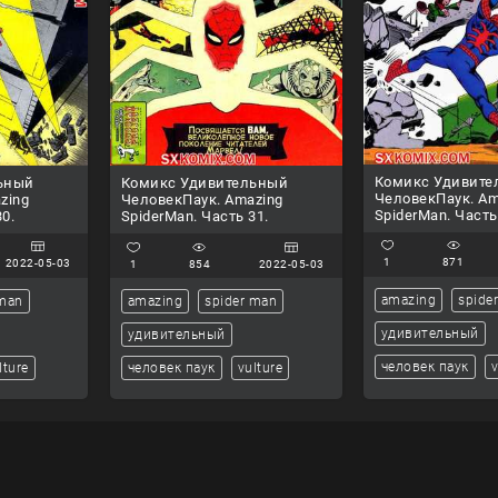
Комикс Удивите
ьный
Комикс Удивительный
ЧеловекПаук. Am
zing
ЧеловекПаук. Amazing
SpiderMan. Часть
0.
SpiderMan. Часть 31.
1
871
2022-05-03
1
854
2022-05-03
amazing
spide
 man
amazing
spider man
удивительный
удивительный
человек паук
v
lture
человек паук
vulture