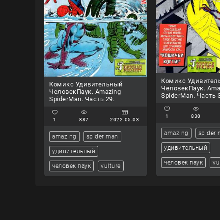
Комикс Удивител
Комикс Удивительный
ЧеловекПаук. Ama
ЧеловекПаук. Amazing
SpiderMan. Часть 3
SpiderMan. Часть 29.
1
830
1
887
2022-05-03
amazing
spider
amazing
spider man
удивительный
удивительный
человек паук
vu
человек паук
vulture