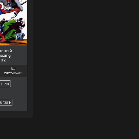
льный
azing
 32.
2022-05-03
r man
ulture