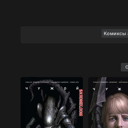
Комиксы al
С