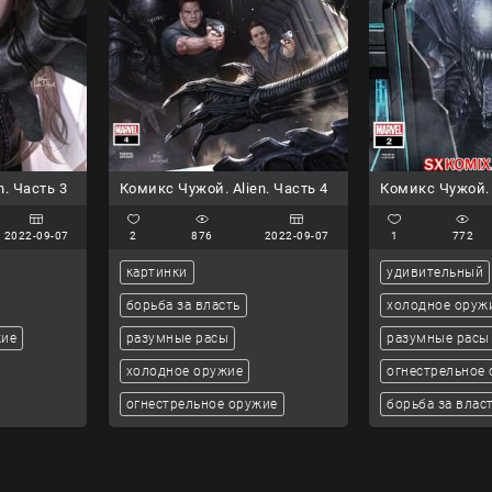
n. Часть 3
Комикс Чужой. Alien. Часть 4
Комикс Чужой. 
2022-09-07
2
876
2022-09-07
1
772
картинки
удивительный
борьба за власть
холодное оруж
жие
разумные расы
разумные расы
холодное оружие
огнестрельное
огнестрельное оружие
борьба за влас