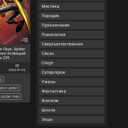
Мистика
Пародия
Приключения
Психология
Сверхъестественное
 Паук. Spider
Сёнэн
ние зловещей
ь 235.
Спорт
2022-07-02
Супергерои
ez
Ужасы
арон дэвис
Фантастика
spider man
Фэнтези
Школа
Экшн