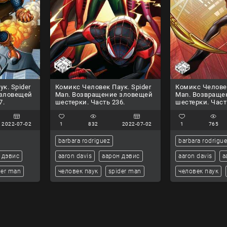
к. Spider
Комикс Человек Паук. Spider
Комикс Человек
 зловещей
Man. Возвращение зловещей
Man. Возвраще
7.
шестерки. Часть 236.
шестерки. Част
2022-07-02
1
832
2022-07-02
1
765
barbara rodriguez
barbara rodrigu
 дэвис
aaron davis
аарон дэвис
aaron davis
а
der man
человек паук
spider man
человек паук