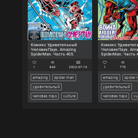
Комикс Удивительный
Комикс Удивител
ЧеловекПаук. Amazing
ЧеловекПаук. Ama
SpiderMan. Часть 405.
SpiderMan. Часть 
1
843
2022-07-10
1
775
amazing
spider man
amazing
spider
удивительный
удивительный
человек паук
vulture
человек паук
vu