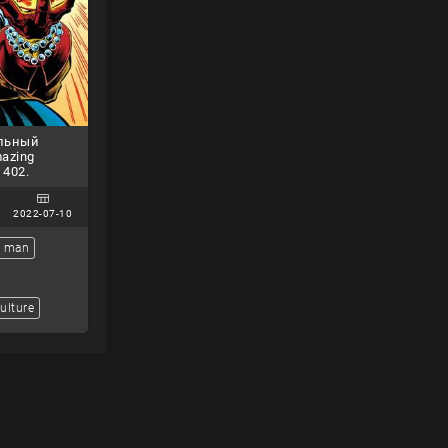
льный
azing
 402.
2022-07-10
r man
ulture