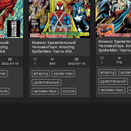
Комикс Удивите
ьный
Комикс Удивительный
ЧеловекПаук. Am
zing
ЧеловекПаук. Amazing
SpiderMan. Часть
404.
SpiderMan. Часть 403.
1
778
2022-07-10
1
830
2022-07-10
amazing
spide
 man
amazing
spider man
удивительный
удивительный
человек паук
v
lture
человек паук
vulture