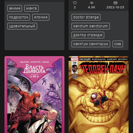
2
4.3K
2022-10-25
аниме
манга
подросток
япония
doctor strange
удивительный
sanctum sanctorum
доктор стрэндж
санктум санкторум
clea