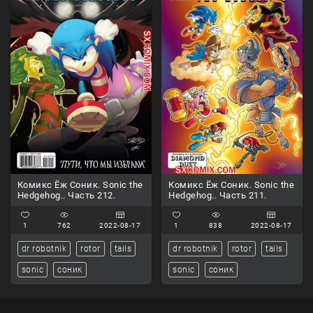
Комикс Ёж Соник. Sonic the
Комикс Ёж Соник. Sonic the
Hedgehog.. Часть 212.
Hedgehog.. Часть 211.
1
762
2022-08-17
1
838
2022-08-17
dr robotnik
rotor
tails
dr robotnik
rotor
tails
sonic
соник
sonic
соник