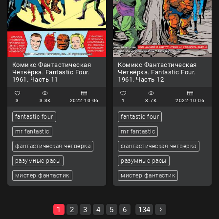
Комикс Фантастическая
Комикс Фантастическая
Четвёрка. Fantastic Four.
Четвёрка. Fantastic Four.
1961. Часть 11
1961. Часть 12
3
3.3K
2022-10-06
1
3.7K
2022-10-06
fantastic four
fantastic four
mr fantastic
mr fantastic
фантастическая четверка
фантастическая четверка
разумные расы
разумные расы
мистер фантастик
мистер фантастик
1
2
3
4
5
6
134