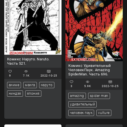
Комикс Наруто. Naruto.
Часть 521.
Комикс Удивительный
ЧеловекПаук. Amazing
SpiderMan. Часть 696.
9
7.1K
2022-10-25
аниме
манга
наруто
3
5.9K
2022-10-25
ниндзя
япония
amazing
spider man
удивительный
человек паук
vulture