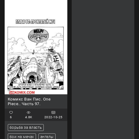
Комикс Ван Пис. One
Piece.. Часть 97.
6
4.8K
2022-10-25
борьба за власть
бои на мечах
ангелы