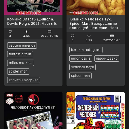
Комикс Власть Дьявола.
Комикс Человек Паук.
Devils Reign. 2021. Часть 6.
Spider Man. Возвращение
зловещей шестерки. Часть
238.
3
4.6K
2022-10-25
3
5.1K
2022-10-25
captain america
barbara rodriguez
fantastic four
aaron davis
аарон дэвис
miles morales
человек паук
spider man
spider man
капитан америка