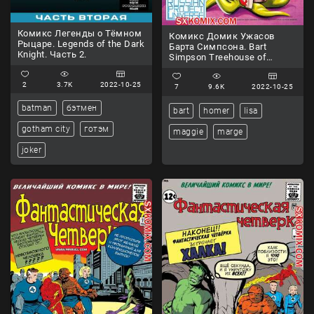
Комикс Легенды о Тёмном
Комикс Домик Ужасов
Рыцаре. Legends of the Dark
Барта Симпсона. Bart
Knight. Часть 2.
Simpson Treehouse of
Horror. Часть 12.
2
3.7K
2022-10-25
7
9.6K
2022-10-25
batman
бэтмен
bart
homer
lisa
gotham city
готэм
maggie
marge
joker