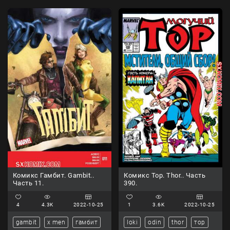
Комикс Гамбит. Gambit..
Комикс Тор. Thor.. Часть
Часть 11.
390.
4
4.3K
2022-10-25
1
3.6K
2022-10-25
gambit
x men
гамбит
loki
odin
thor
тор