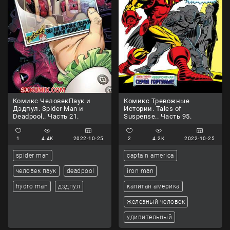
Комикс ЧеловекПаук и
Комикс Тревожные
Дэдпул. Spider Man и
Истории. Tales of
Deadpool.. Часть 21.
Suspense.. Часть 95.
1
4.4K
2022-10-25
2
4.2K
2022-10-25
spider man
captain america
человек паук
deadpool
iron man
hydro man
дэдпул
капитан америка
железный человек
удивительный