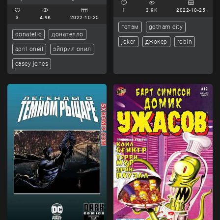
Ninja Turtles.. Часть 103.
1
3.9K
2022-10-25
3
4.9K
2022-10-25
готэм
gotham city
donatello
донателло
joker
джокер
robin
april oneil
эйприл онил
casey jones