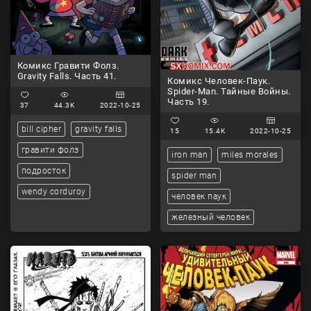
Комикс Гравити Фолз.
Gravity Falls. Часть 41.
Комикс Человек-Паук.
Spider-Man. Тайные Войны.
Часть 19.
37
44.3K
2022-10-25
bill cipher
gravity falls
15
15.4K
2022-10-25
гравити фолз
iron man
miles morales
подросток
spider man
wendy corduroy
человек паук
железный человек