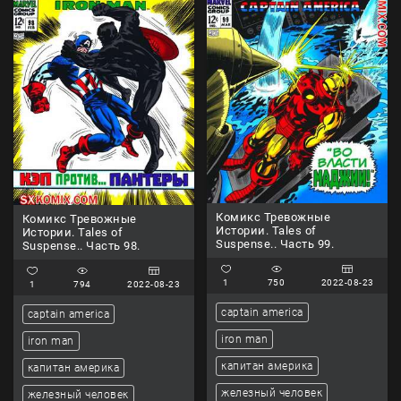
Комикс Тревожные
Комикс Тревожные
Истории. Tales of
Истории. Tales of
Suspense.. Часть 99.
Suspense.. Часть 98.
1
750
2022-08-23
1
794
2022-08-23
captain america
captain america
iron man
iron man
капитан америка
капитан америка
железный человек
железный человек