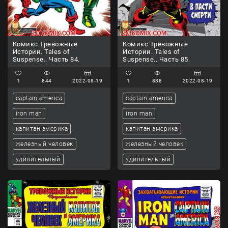
Комикс Тревожные
Комикс Тревожные
Истории. Tales of
Истории. Tales of
Suspense.. Часть 84.
Suspense.. Часть 85.
1
844
2022-08-19
1
838
2022-08-19
captain america
captain america
iron man
iron man
капитан америка
капитан америка
железный человек
железный человек
удивительный
удивительный