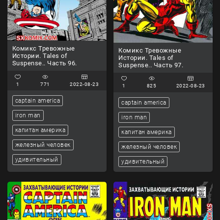
Комикс Тревожные
Комикс Тревожные
Истории. Tales of
Истории. Tales of
Suspense.. Часть 96.
Suspense.. Часть 97.
1
771
2022-08-23
1
825
2022-08-23
captain america
captain america
iron man
iron man
капитан америка
капитан америка
железный человек
железный человек
удивительный
удивительный