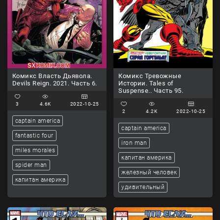
Комикс Власть Дьявола.
Комикс Тревожные
Devils Reign. 2021. Часть 6.
Истории. Tales of
Suspense.. Часть 95.
3
4.6K
2022-10-25
2
4.2K
2022-10-25
captain america
captain america
fantastic four
iron man
miles morales
капитан америка
spider man
железный человек
капитан америка
удивительный