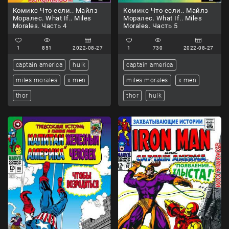
Комикс Что если.. Майлз
Комикс Что если.. Майлз
Моралес. What If.. Miles
Моралес. What If.. Miles
Morales. Часть 4
Morales. Часть 5
1
851
2022-08-27
1
730
2022-08-27
captain america
hulk
captain america
miles morales
x men
miles morales
x men
thor
thor
hulk