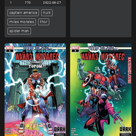
1
770
2022-08-27
captain america
hulk
miles morales
thor
spider man