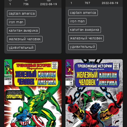
1
707
2022-08-19
1
756
2022-08-19
captain america
captain america
iron man
iron man
капитан америка
капитан америка
железный человек
железный человек
удивительный
удивительный