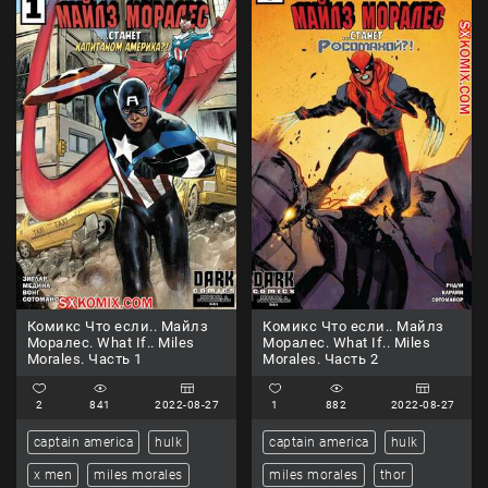
Комикс Что если.. Майлз
Комикс Что если.. Майлз
Моралес. What If.. Miles
Моралес. What If.. Miles
Morales. Часть 1
Morales. Часть 2
2
841
2022-08-27
1
882
2022-08-27
captain america
hulk
captain america
hulk
x men
miles morales
miles morales
thor