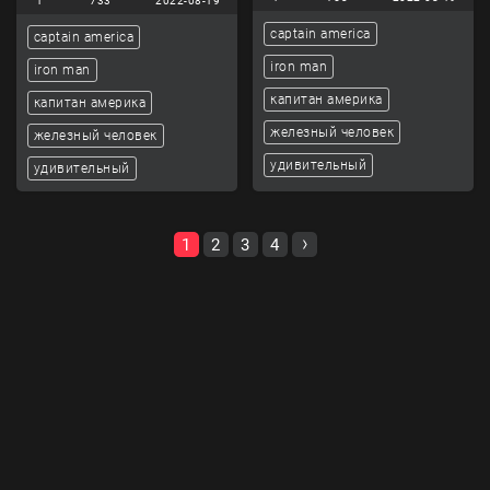
1
733
2022-08-19
captain america
captain america
iron man
iron man
капитан америка
капитан америка
железный человек
железный человек
удивительный
удивительный
1
2
3
4