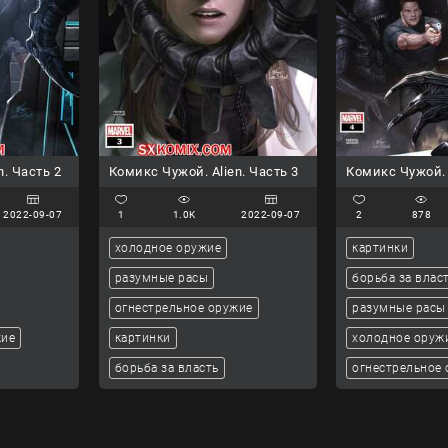
n. Часть 2
Комикс Чужой. Alien. Часть 3
Комикс Чужой. 
2022-09-07
1
1.0K
2022-09-07
2
878
холодное оружие
картинки
разумные расы
борьба за влас
огнестрельное оружие
разумные расы
жие
картинки
холодное оруж
борьба за власть
огнестрельное