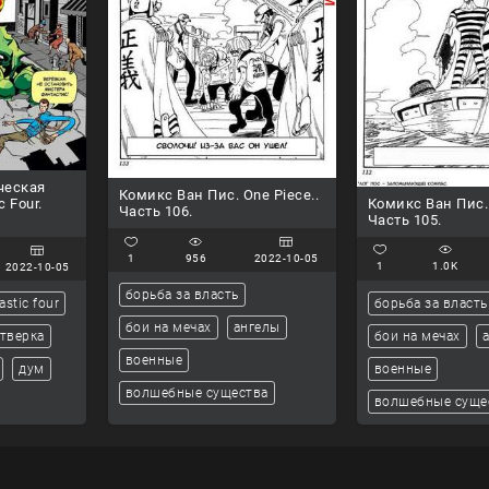
ческая
Комикс Ван Пис. One Piece..
Комикс Ван Пис. 
c Four.
Часть 106.
Часть 105.
1
956
2022-10-05
1
1.0K
2022-10-05
борьба за власть
борьба за власть
astic four
бои на мечах
ангелы
бои на мечах
етверка
военные
военные
дум
волшебные существа
волшебные суще