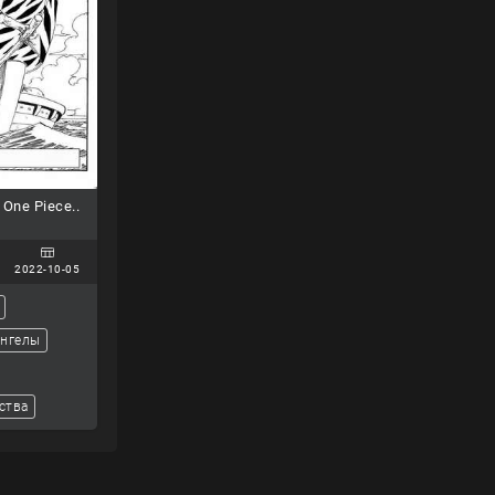
One Piece..
2022-10-05
ангелы
ства