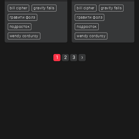
bill cipher
gravity falls
bill cipher
gravity falls
гравити фолз
гравити фолз
подросток
подросток
wendy corduroy
wendy corduroy
1
2
3