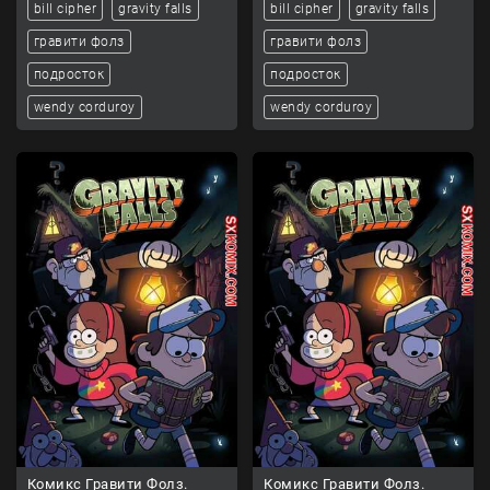
bill cipher
gravity falls
bill cipher
gravity falls
гравити фолз
гравити фолз
подросток
подросток
wendy corduroy
wendy corduroy
Комикс Гравити Фолз.
Комикс Гравити Фолз.