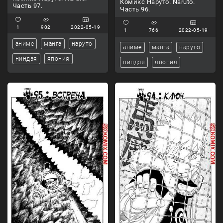
Комикс Наруто. Naruto.
Часть 97.
Часть 96.
1
902
2022-05-19
1
766
2022-05-19
аниме
манга
наруто
аниме
манга
наруто
ниндзя
япония
ниндзя
япония