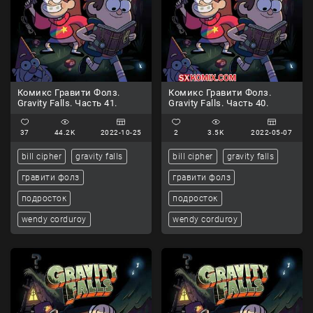
Комикс Гравити Фолз.
Комикс Гравити Фолз.
Gravity Falls. Часть 41.
Gravity Falls. Часть 40.
37
44.2K
2022-10-25
2
3.5K
2022-05-07
bill cipher
gravity falls
bill cipher
gravity falls
гравити фолз
гравити фолз
подросток
подросток
wendy corduroy
wendy corduroy