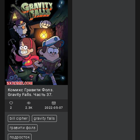
Комикс Гравити Фолз.
Gravity Falls. Часть 37.
2
2.3K
2022-05-07
bill cipher
gravity falls
гравити фолз
подросток