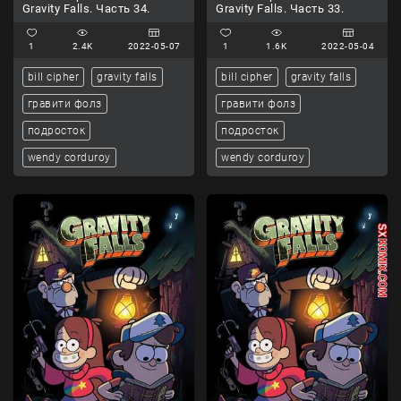
Gravity Falls. Часть 34.
Gravity Falls. Часть 33.
1
2.4K
2022-05-07
1
1.6K
2022-05-04
bill cipher
gravity falls
bill cipher
gravity falls
гравити фолз
гравити фолз
подросток
подросток
wendy corduroy
wendy corduroy