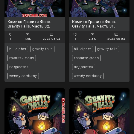
Комикс Гравити Фолз.
Комикс Гравити Фолз.
Gravity Falls. Часть 32.
Gravity Falls. Часть 31.
1
1.6K
2022-05-04
1
2.6K
2022-05-04
bill cipher
gravity falls
bill cipher
gravity falls
гравити фолз
гравити фолз
подросток
подросток
wendy corduroy
wendy corduroy