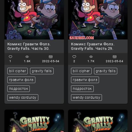
Комикс Гравити Фолз.
Комикс Гравити Фолз.
Gravity Falls. Часть 30.
Gravity Falls. Часть 29.
1
1.6K
2022-05-04
2
1.7K
2022-05-04
bill cipher
gravity falls
bill cipher
gravity falls
гравити фолз
гравити фолз
подросток
подросток
wendy corduroy
wendy corduroy