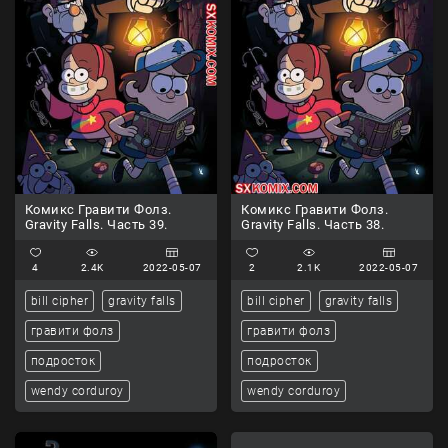
Комикс Гравити Фолз.
Комикс Гравити Фолз.
Gravity Falls. Часть 39.
Gravity Falls. Часть 38.
4
2.4K
2022-05-07
2
2.1K
2022-05-07
bill cipher
gravity falls
bill cipher
gravity falls
гравити фолз
гравити фолз
подросток
подросток
wendy corduroy
wendy corduroy