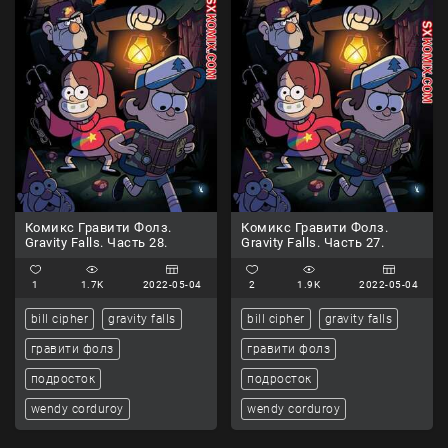
Комикс Гравити Фолз.
Комикс Гравити Фолз.
Gravity Falls. Часть 28.
Gravity Falls. Часть 27.
1
1.7K
2022-05-04
2
1.9K
2022-05-04
bill cipher
gravity falls
bill cipher
gravity falls
гравити фолз
гравити фолз
подросток
подросток
wendy corduroy
wendy corduroy