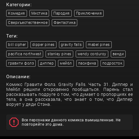
Категории:
Комедия
Мистика
Пародия
Приключения
Сверхъестественное
Фантастика
Теги:
bill cipher
dipper pines
gravity falls
mabel pines
pacifica northwest
stanley pines
wendy corduroy
венди
гравити фолз
диппер
мейбл
пасифика
подросток
Описание:
Комикс Гравити Фолз. Gravity Falls. Часть 31. Диппер и
Мейбл решили откровенно пообщаться. Парень стал
рассказывать подруге о том, что думает о пропорциях ее
тела, а она рассказала, что знает о том, что Диппер
ворует у дяди Стэна.
Все персонажи данного комикса вымышленные. Не
повторяйте это дома.