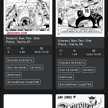
Комикс Ван Пис. One
Комикс Ван Пис. One
Piece.. Часть 97.
Piece.. Часть 98.
6
4.8K
2022-10-25
1
1.0K
2022-10-05
борьба за власть
борьба за власть
бои на мечах
ангелы
бои на мечах
ангелы
военные
военные
волшебные существа
волшебные существа