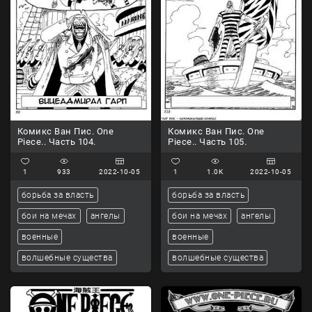
Комикс Ван Пис. One
Комикс Ван Пис. One
Piece.. Часть 104.
Piece.. Часть 105.
1
933
2022-10-05
1
1.0K
2022-10-05
борьба за власть
борьба за власть
бои на мечах
ангелы
бои на мечах
ангелы
военные
военные
волшебные существа
волшебные существа