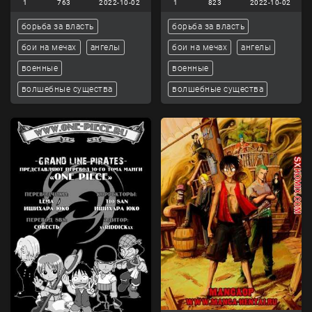
1
763
2022-10-02
1
823
2022-10-02
борьба за власть
борьба за власть
бои на мечах
ангелы
бои на мечах
ангелы
военные
военные
волшебные существа
волшебные существа