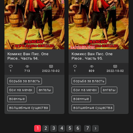
Комикс Ван Пис. One
Комикс Ван Пис. One
Piece.. Часть 94.
Piece.. Часть 95.
1
713
2022-10-02
1
809
2022-10-02
борьба за власть
борьба за власть
бои на мечах
ангелы
бои на мечах
ангелы
военные
военные
волшебные существа
волшебные существа
1
2
3
4
5
6
7