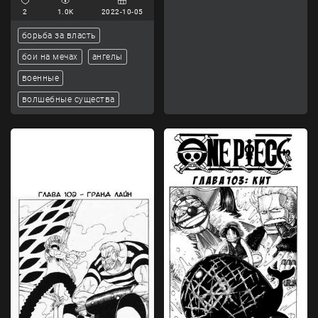
2
1.0K
2022-10-05
борьба за власть
бои на мечах
ангелы
военные
волшебные существа