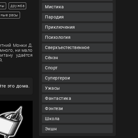
ны
дружба
Мистика
мные расы
Пародия
Приключения
Психология
етний Монки Д.
Сверхъестественное
много, ни мало
итану удаётся
Сёнэн
й.
Спорт
Супергерои
те это дома.
Ужасы
Фантастика
Фэнтези
Школа
Экшн