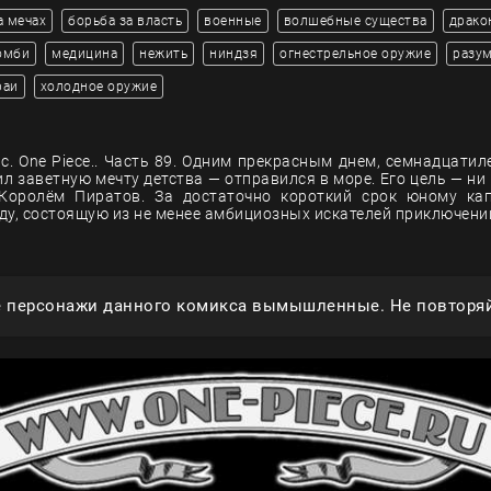
а мечах
борьба за власть
военные
волшебные существа
драко
омби
медицина
нежить
ниндзя
огнестрельное оружие
разу
раи
холодное оружие
с. One Piece.. Часть 89. Одним прекрасным днем, семнадцатил
л заветную мечту детства — отправился в море. Его цель — ни 
Королём Пиратов. За достаточно короткий срок юному кап
ду, состоящую из не менее амбициозных искателей приключени
е персонажи данного комикса вымышленные. Не повторяй