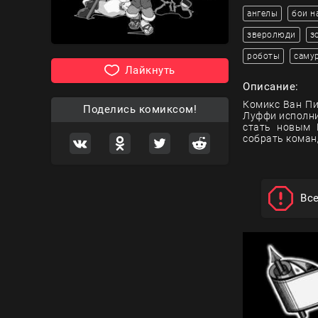
ангелы
бои н
зверолюди
з
роботы
саму
Лайкнуть
Описание:
Комикс Ван Пи
Поделись комиксом!
Луффи исполни
стать новым 
собрать коман
Вс