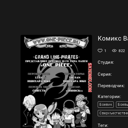
Комикс Ва
1
822
Студия:
Серия:
Переводчик:
Категории:
Боевик
Боевы
Сверхъестестве
Теги: