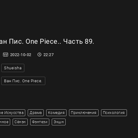
н Пис. One Piece.. Часть 89.
2022-10-02
22:27
Shueisha
Ван Пис. One Piece.
е Искусства
Драма
Комедия
Приключения
Психология
нное
Сёнэн
Фэнтези
Экшн