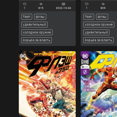
1
815
2022-10-04
1
839
flash
флэш
flash
флэш
удивительный
холодное оружие
холодное оружие
удивительный
борьба за власть
борьба за власть