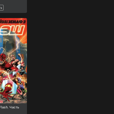
ть
lash. Часть