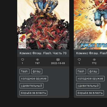
Комикс Флэш. Flash. Часть 70
Комикс Флэш. Flash
1
767
2022-10-03
1
772
flash
флэш
flash
флэш
холодное оружие
холодное оружие
удивительный
удивительный
борьба за власть
борьба за власть