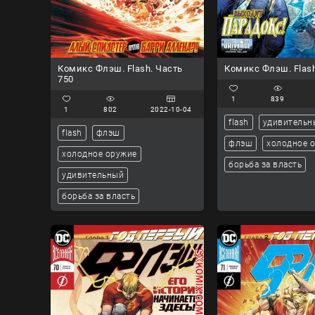
Комикс Флэш. Flash. Часть
Комикс Флэш. Flash
750
1
839
1
802
2022-10-04
flash
удивительн
flash
флэш
флэш
холодное 
холодное оружие
борьба за власть
удивительный
борьба за власть