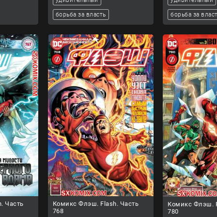
борьба за власть
борьба за влас
. Часть
Комикс Флэш. Flash. Часть
Комикс Флэш. F
768
780