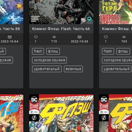
. Часть 88
Комикс Флэш. Flash. Часть 64
Комикс Флэш. F
2022-10-04
1
715
2022-10-03
1
745
ый
flash
флэш
flash
флэш
оружие
холодное оружие
холодное оруж
удивительный
военные
удивительный