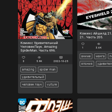
Комикс Айшилд 21. 
21.. Часть 205.
Комикс Удивительный
ЧеловекПаук. Amazing
1
3.6K
SpiderMan. Часть 696.
аниме
манга
п
3
5.9K
2022-10-25
япония
удивите
amazing
spider man
удивительный
человек паук
vulture