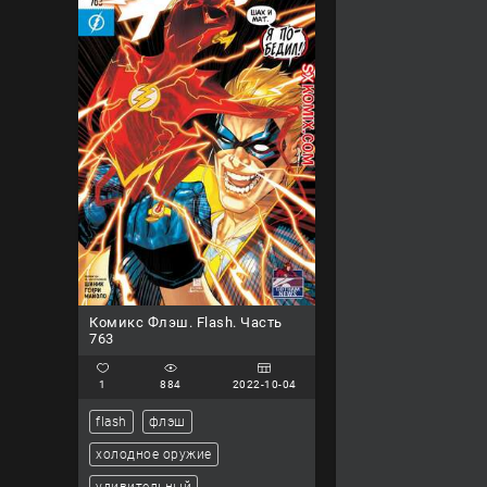
Комикс Флэш. Flash. Часть
763
1
884
2022-10-04
flash
флэш
холодное оружие
удивительный