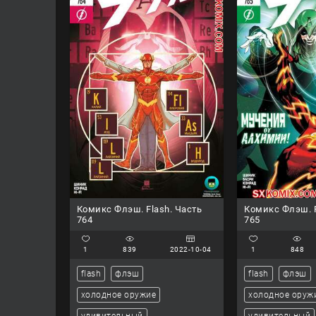
Комикс Флэш. Flash. Часть
Комикс Флэш. F
764
765
1
839
2022-10-04
1
848
flash
флэш
flash
флэш
холодное оружие
холодное оруж
удивительный
удивительный