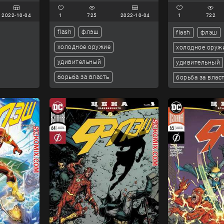
2022-10-04
1
725
2022-10-04
1
722
flash
флэш
flash
флэш
холодное оружие
холодное оруж
удивительный
удивительный
борьба за власть
борьба за влас