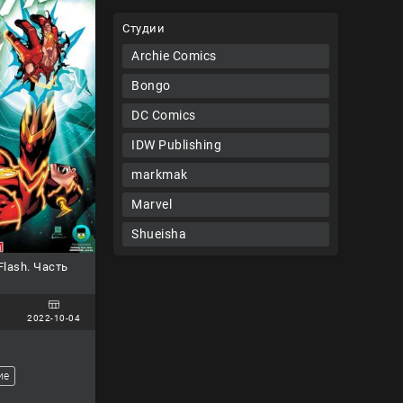
Студии
Archie Comics
Bongo
DC Comics
IDW Publishing
markmak
Marvel
Shueisha
lash. Часть
2022-10-04
ие