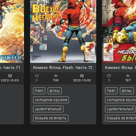
. Часть 71
Комикс Флэш. Flash. Часть 72
Комикс Флэш. F
2022-10-03
1
709
2022-10-03
1
787
flash
флэш
flash
флэш
холодное оружие
холодное оруж
удивительный
удивительный
борьба за власть
борьба за влас