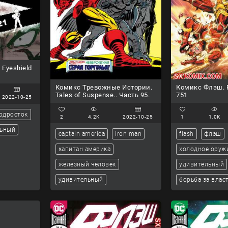
Eyeshield
Комикс Тревожные Истории.
Комикс Флэш. F
Tales of Suspense.. Часть 95.
751
2022-10-25
одросток
2
4.2K
2022-10-25
1
1.0K
льный
captain america
iron man
flash
флэш
капитан америка
холодное оруж
железный человек
удивительный
удивительный
борьба за влас