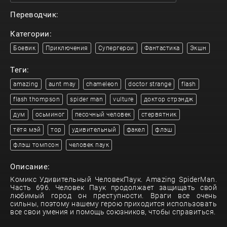
Переводчик:
Категории:
Боевик
Приключения
Супергерои
Фантастика
Экшн
Теги:
amazing
aunt may
chameleon
doctor strange
flash
flash thompson
spider man
vulture
доктор стрэндж
дум
осьминог
песочный человек
стервятник
тётя мэй
тор
удивительный
факел
флэш
флэш томпсон
человек паук
Описание:
Комикс Удивительный ЧеловекПаук. Amazing SpiderMan.
Часть 696. Человек Паук продолжает защищать свой
любимый город он преступности. Враги все очень
сильны, поэтому нашему герою приходится использовать
все свои умения и помощь союзников, чтобы справиться.