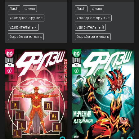
flash
флэш
flash
флэш
холодное оружие
холодное оружие
удивительный
удивительный
борьба за власть
борьба за власть