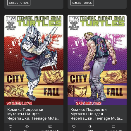
casey jones
casey jones
Комикс Подростки
Комикс Подростки
Мутанты Ниндзя
Мутанты Ниндзя
Черепашки. Teenage Mutant
Черепашки. Teenage Mutant
Ninja Turtles.. Часть 28.
Ninja Turtles.. Часть 27.
1
813
2022-07-15
1
799
2022-07-15