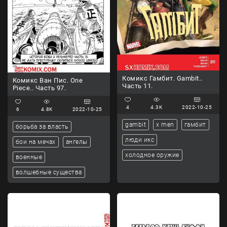
Комикс Гамбит. Gambit..
Комикс Ван Пис. One
Часть 11.
Piece.. Часть 97.
4
4.3K
2022-10-25
6
4.8K
2022-10-25
gambit
x men
гамбит
борьба за власть
люди икс
бои на мечах
ангелы
холодное оружие
военные
волшебные существа