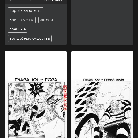
1
1.1K
2022-10-05
борьба за власть
бои на мечах
ангелы
военные
волшебные существа