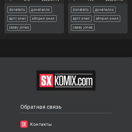
donatello
донателло
donatello
донателло
april oneil
эйприл онил
april oneil
эйприл онил
casey jones
casey jones
Обратная связь
Контакты