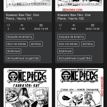
Комикс Ван Пис. One
Комикс Ван Пис. One
Piece.. Часть 101.
Piece.. Часть 102.
2
1.0K
2022-10-05
1
963
2022-10-05
борьба за власть
борьба за власть
бои на мечах
ангелы
бои на мечах
ангелы
военные
военные
волшебные существа
волшебные существа