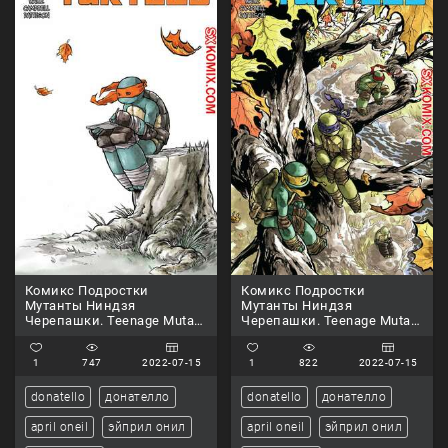
Комикс Подростки
Комикс Подростки
Мутанты Ниндзя
Мутанты Ниндзя
Черепашки. Teenage Mutant
Черепашки. Teenage Mutant
Ninja Turtles.. Часть 30.
Ninja Turtles.. Часть 29.
1
747
2022-07-15
1
822
2022-07-15
donatello
донателло
donatello
донателло
april oneil
эйприл онил
april oneil
эйприл онил