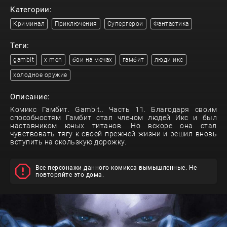
Категории:
Криминал
Приключения
Супергерои
Фантастика
Теги:
gambit
x men
бои на мечах
гамбит
люди икс
холодное оружие
Описание:
Комикс Гамбит. Gambit.. Часть 11. Благодаря своим
способностям Гамбит стал членом людей Икс и был
наставником юных титанов. Но вскоре она стал
чувствовать тягу к своей прежней жизни и решил вновь
вступить на скользкую дорожку.
Все персонажи данного комикса вымышленные. Не
повторяйте это дома.