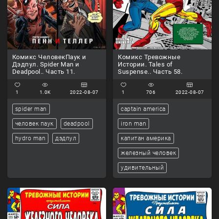
Комикс ЧеловекПаук и
Комикс Тревожные
Дэдпул. Spider Man и
Истории. Tales of
Deadpool.. Часть 11.
Suspense.. Часть 58.
1
1.0K
2022-08-07
1
706
2022-08-07
spider man
captain america
человек паук
deadpool
iron man
hydro man
дэдпул
капитан америка
железный человек
удивительный