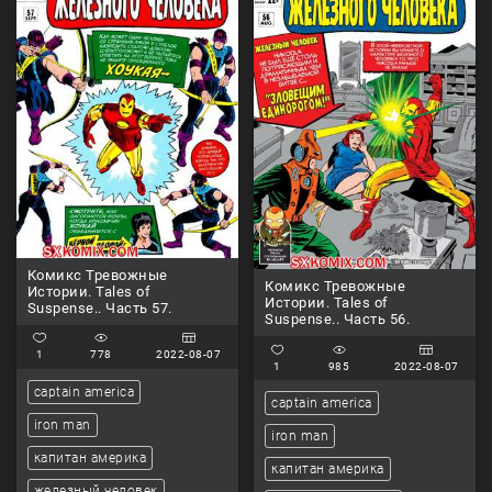
Комикс Тревожные
Комикс Тревожные
Истории. Tales of
Истории. Tales of
Suspense.. Часть 57.
Suspense.. Часть 56.
1
778
2022-08-07
1
985
2022-08-07
captain america
captain america
iron man
iron man
капитан америка
капитан америка
железный человек