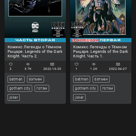
Комикс Легенды о Тёмном
Комикс Легенды о Тёмном
Рыцаре. Legends of the Dark
Рыцаре. Legends of the Dark
Knight. Часть 2.
Knight. Часть 1.
2
3.7K
2022-10-25
1
1.2K
2022-04-27
batman
бэтмен
batman
бэтмен
gotham city
готэм
gotham city
готэм
joker
joker