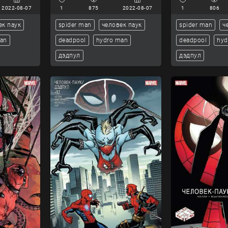
2022-08-07
1
875
2022-08-07
1
806
ек паук
spider man
человек паук
spider man
ч
man
deadpool
hydro man
deadpool
hyd
дэдпул
дэдпул