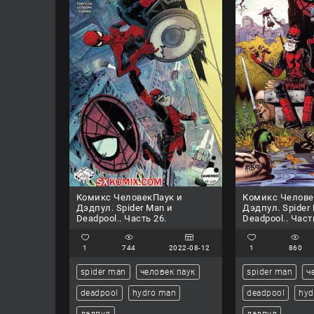
Комикс ЧеловекПаук и
Комикс Челове
Дэдпул. Spider Man и
Дэдпул. Spider
Deadpool.. Часть 26.
Deadpool.. Част
1
744
2022-08-12
1
860
spider man
человек паук
spider man
ч
deadpool
hydro man
deadpool
hyd
дэдпул
дэдпул