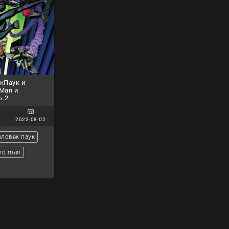
кПаук и
 Man и
ь 2.
2022-08-02
еловек паук
ro man