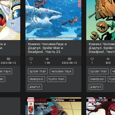
ук и
Комикс ЧеловекПаук и
Комикс Челове
 и
Дэдпул. Spider Man и
Дэдпул. Spider
.
Deadpool.. Часть 23.
Deadpool.. Част
2022-08-12
1
1.0K
2022-08-12
1
820
ек паук
spider man
человек паук
spider man
ч
man
deadpool
hydro man
deadpool
hyd
дэдпул
дэдпул