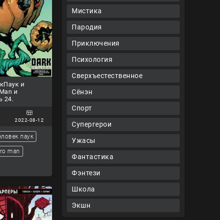
Мистика
Пародия
Приключения
Психология
Сверхъестественное
кПаук и
Сёнэн
 Man и
ь 24.
Спорт
2022-08-12
Супергерои
еловек паук
Ужасы
ro man
Фантастика
Фэнтези
Школа
Экшн