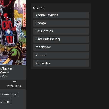
Студии
Archie Comics
Bongo
DC Comics
IDW Publishing
markmak
Marvel
Shueisha
кПаук и
 Man и
ь 29.
2022-08-12
еловек паук
ro man