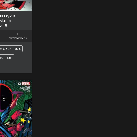
кПаук и
 Man и
ь 18.
2022-08-07
еловек паук
ro man