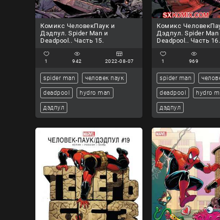
Комикс ЧеловекПаук и
Комикс ЧеловекПа
Дэдпул. Spider Man и
Дэдпул. Spider Man
Deadpool.. Часть 15.
Deadpool.. Часть 16
1
942
2022-08-07
1
969
spider man
человек паук
spider man
челов
deadpool
hydro man
deadpool
hydro 
дэдпул
дэдпул