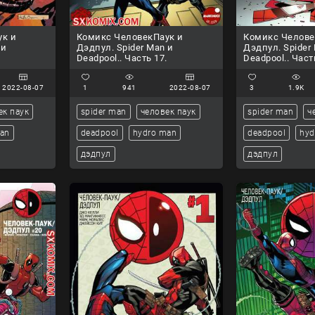
ук и
Комикс ЧеловекПаук и
Комикс Челове
 и
Дэдпул. Spider Man и
Дэдпул. Spider
.
Deadpool.. Часть 17.
Deadpool.. Част
2022-08-07
1
941
2022-08-07
3
1.9K
ек паук
spider man
человек паук
spider man
ч
man
deadpool
hydro man
deadpool
hyd
дэдпул
дэдпул