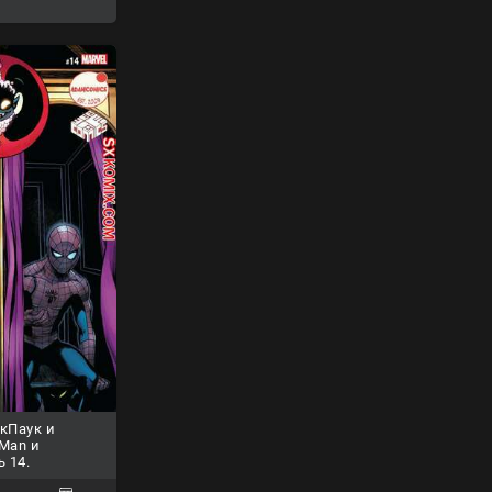
кПаук и
 Man и
ь 14.