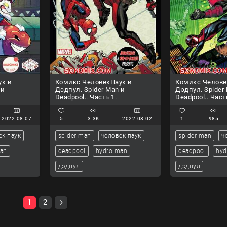
ук и
Комикс ЧеловекПаук и
Комикс Челове
 и
Дэдпул. Spider Man и
Дэдпул. Spider
.
Deadpool.. Часть 1.
Deadpool.. Част
2022-08-07
5
3.3K
2022-08-02
1
985
ек паук
spider man
человек паук
spider man
ч
man
deadpool
hydro man
deadpool
hyd
дэдпул
дэдпул
1
2