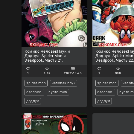
Комикс ЧеловекПаук и
Комикс ЧеловекПа
Дэдпул. Spider Man и
Дэдпул. Spider Man
Deadpool.. Часть 21.
Deadpool.. Часть 22
1
4.4K
2022-10-25
1
908
spider man
человек паук
spider man
челов
deadpool
hydro man
deadpool
hydro 
дэдпул
дэдпул