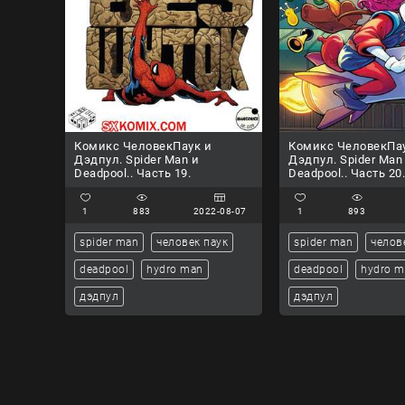
Комикс ЧеловекПаук и
Комикс ЧеловекПа
Дэдпул. Spider Man и
Дэдпул. Spider Man
Deadpool.. Часть 19.
Deadpool.. Часть 20
1
883
2022-08-07
1
893
spider man
человек паук
spider man
челов
deadpool
hydro man
deadpool
hydro 
дэдпул
дэдпул