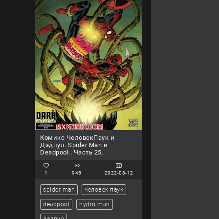
Комикс ЧеловекПаук и
Дэдпул. Spider Man и
Deadpool.. Часть 25.
1
945
2022-08-12
spider man
человек паук
deadpool
hydro man
дэдпул