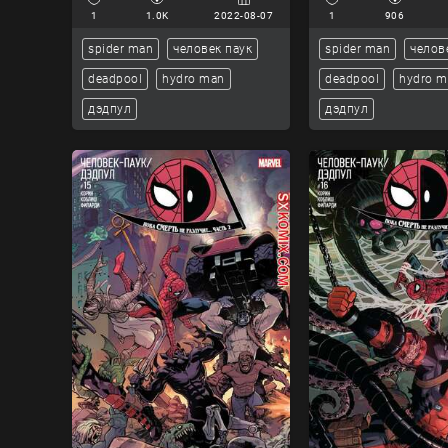
1
1.0K
2022-08-07
1
906
spider man
человек паук
spider man
челов
deadpool
hydro man
deadpool
hydro 
дэдпул
дэдпул