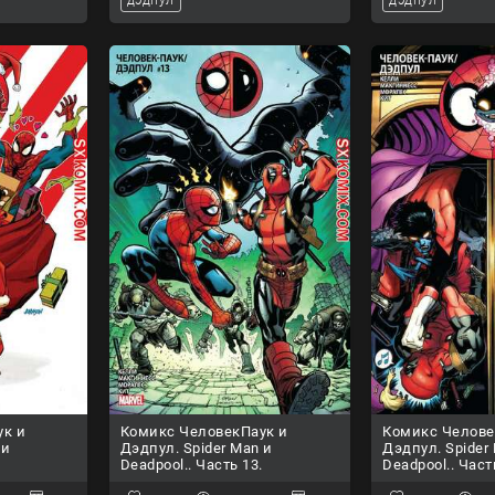
ук и
Комикс ЧеловекПаук и
Комикс Челове
 и
Дэдпул. Spider Man и
Дэдпул. Spider
.
Deadpool.. Часть 13.
Deadpool.. Част