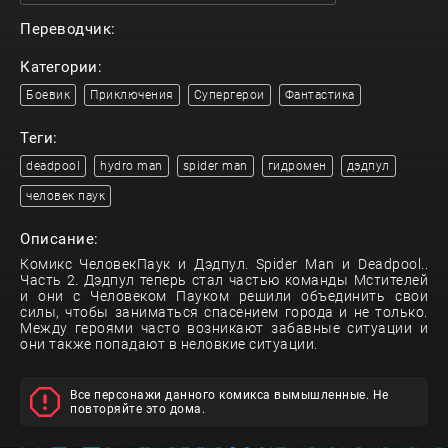
Переводчик:
Категории:
Боевик
Приключения
Супергерои
Фантастика
Теги:
deadpool
hydro man
spider man
гидромен
дэдпул
человек паук
Описание:
Комикс ЧеловекПаук и Дэдпул. Spider Man и Deadpool..
Часть 2. Дэдпул теперь стал частью команды Мстителей
и они с Человеком Пауком решили объединить свои
силы, чтобы заниматься спасением города и не только.
Между героями часто возникают забавные ситуации и
они также попадают в неловкие ситуации.
Все персонажи данного комикса вымышленные. Не
повторяйте это дома.