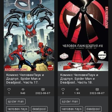
Комикс ЧеловекПаук и
Комикс ЧеловекПаук и
Дэдпул. Spider Man и
Дэдпул. Spider Man и
Deadpool.. Часть 17.
Deadpool.. Часть 18.
1
940
2022-08-07
3
1.9K
2022-08-07
spider man
spider man
человек паук
deadpool
человек паук
deadpool