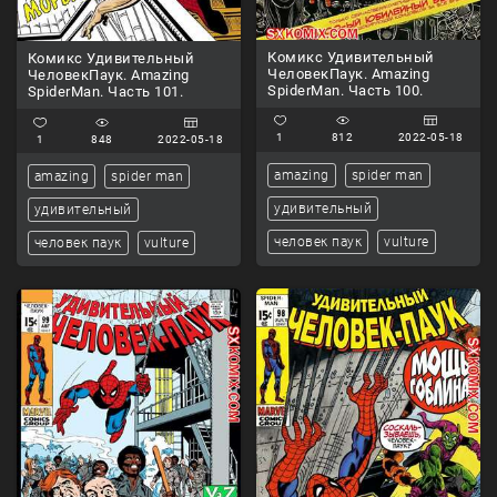
Комикс Удивительный
Комикс Удивительный
ЧеловекПаук. Amazing
ЧеловекПаук. Amazing
SpiderMan. Часть 100.
SpiderMan. Часть 101.
1
812
2022-05-18
1
848
2022-05-18
amazing
spider man
amazing
spider man
удивительный
удивительный
человек паук
vulture
человек паук
vulture