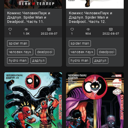
Комикс ЧеловекПаук и
Комикс ЧеловекПаук и
Дэдпул. Spider Man и
Дэдпул. Spider Man и
Deadpool.. Часть 11.
Deadpool.. Часть 12.
1
1.0K
2022-08-07
1
904
2022-08-07
spider man
spider man
человек паук
deadpool
человек паук
deadpool
hydro man
дэдпул
hydro man
дэдпул