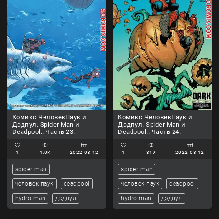
Комикс ЧеловекПаук и
Комикс ЧеловекПаук и
Дэдпул. Spider Man и
Дэдпул. Spider Man и
Deadpool.. Часть 23.
Deadpool.. Часть 24.
1
1.0K
2022-08-12
1
819
2022-08-12
spider man
spider man
человек паук
deadpool
человек паук
deadpool
hydro man
дэдпул
hydro man
дэдпул