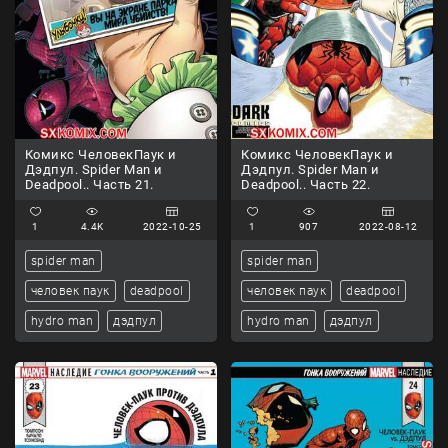
Комикс ЧеловекПаук и
Комикс ЧеловекПаук и
Дэдпул. Spider Man и
Дэдпул. Spider Man и
Deadpool.. Часть 21.
Deadpool.. Часть 22.
1
4.4K
2022-10-25
1
907
2022-08-12
spider man
spider man
человек паук
deadpool
человек паук
deadpool
hydro man
дэдпул
hydro man
дэдпул