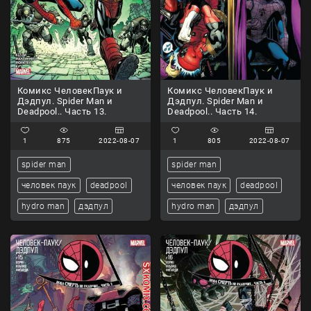
Комикс ЧеловекПаук и
Комикс ЧеловекПаук и
Дэдпул. Spider Man и
Дэдпул. Spider Man и
Deadpool.. Часть 13.
Deadpool.. Часть 14.
1
875
2022-08-07
1
805
2022-08-07
spider man
spider man
человек паук
deadpool
человек паук
deadpool
hydro man
дэдпул
hydro man
дэдпул