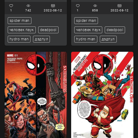
1
742
2022-08-12
1
858
2022-08-12
spider man
spider man
человек паук
deadpool
человек паук
deadpool
hydro man
дэдпул
hydro man
дэдпул