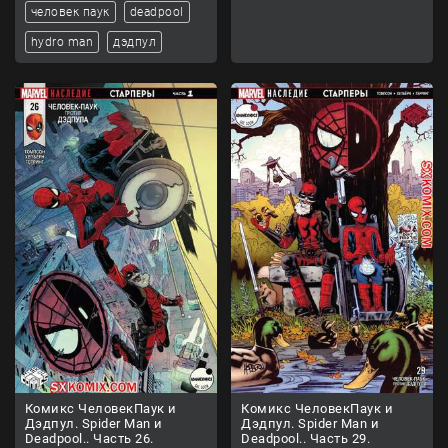
человек паук
deadpool
hydro man
дэдпул
Комикс ЧеловекПаук и
Комикс ЧеловекПаук и
Дэдпул. Spider Man и
Дэдпул. Spider Man и
Deadpool.. Часть 26.
Deadpool.. Часть 29.