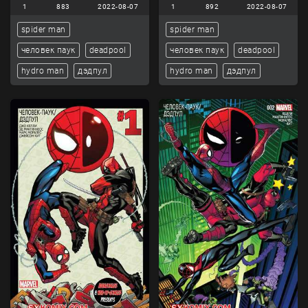
1
883
2022-08-07
1
892
2022-08-07
spider man
spider man
человек паук
deadpool
человек паук
deadpool
hydro man
дэдпул
hydro man
дэдпул