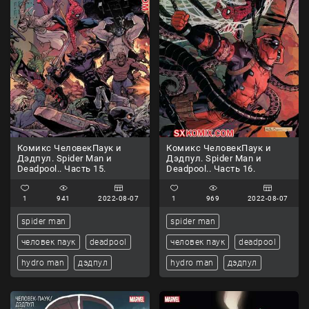
Комикс ЧеловекПаук и
Комикс ЧеловекПаук и
Дэдпул. Spider Man и
Дэдпул. Spider Man и
Deadpool.. Часть 15.
Deadpool.. Часть 16.
1
941
2022-08-07
1
969
2022-08-07
spider man
spider man
человек паук
deadpool
человек паук
deadpool
hydro man
дэдпул
hydro man
дэдпул