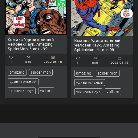
Комикс Удивительный
Комикс Удивительный
ЧеловекПаук. Amazing
ЧеловекПаук. Amazing
SpiderMan. Часть 99.
SpiderMan. Часть 98.
1
810
2022-05-18
1
845
2022-05-18
amazing
spider man
amazing
spider man
удивительный
удивительный
человек паук
vulture
человек паук
vulture