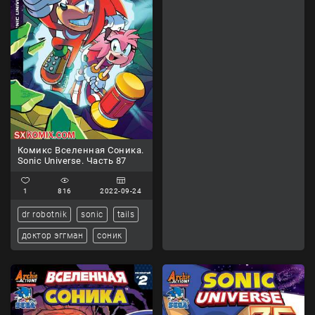
Комикс Вселенная Соника.
Sonic Universe. Часть 87
1
816
2022-09-24
dr robotnik
sonic
tails
доктор эггман
соник