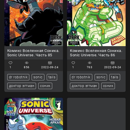
Комикс Вселенная Соника.
Комикс Вселенная Соника.
Sonic Universe. Часть 85
Sonic Universe. Часть 86
1
856
2022-09-24
1
763
2022-09-24
dr robotnik
sonic
tails
dr robotnik
sonic
tails
доктор эггман
соник
доктор эггман
соник