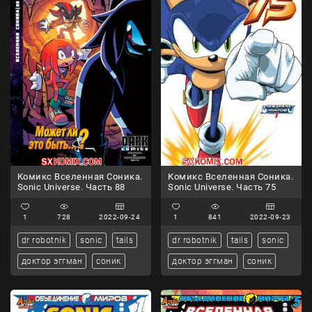
Комикс Вселенная Соника.
Комикс Вселенная Соника.
Sonic Universe. Часть 88
Sonic Universe. Часть 75
1
728
2022-09-24
1
841
2022-09-23
dr robotnik
sonic
tails
dr robotnik
tails
sonic
доктор эггман
соник
доктор эггман
соник