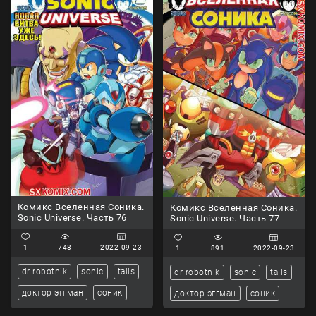
Комикс Вселенная Соника.
Комикс Вселенная Соника.
Sonic Universe. Часть 76
Sonic Universe. Часть 77
1
748
2022-09-23
1
891
2022-09-23
dr robotnik
sonic
tails
dr robotnik
sonic
tails
доктор эггман
соник
доктор эггман
соник