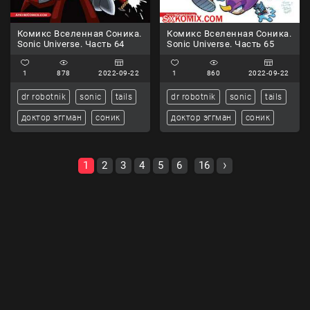
Комикс Вселенная Соника.
Комикс Вселенная Соника.
Sonic Universe. Часть 64
Sonic Universe. Часть 65
1
878
2022-09-22
1
860
2022-09-22
dr robotnik
sonic
tails
dr robotnik
sonic
tails
доктор эггман
соник
доктор эггман
соник
1
2
3
4
5
6
16