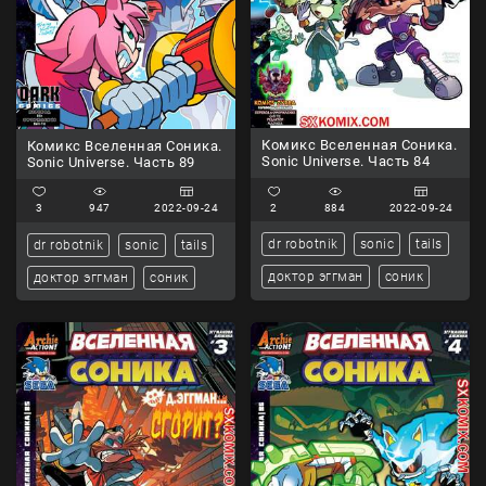
Комикс Вселенная Соника.
Комикс Вселенная Соника.
Sonic Universe. Часть 84
Sonic Universe. Часть 89
2
884
2022-09-24
3
947
2022-09-24
dr robotnik
sonic
tails
dr robotnik
sonic
tails
доктор эггман
соник
доктор эггман
соник