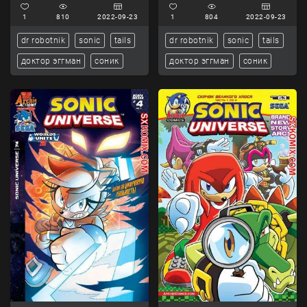
1
810
2022-09-23
1
804
2022-09-23
dr robotnik
sonic
tails
dr robotnik
sonic
tails
доктор эггман
соник
доктор эггман
соник