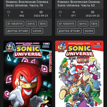
Комикс Вселенная Соника.
Комикс Вселенная Соника.
Sonic Universe. Часть 74
Sonic Universe. Часть 63
1
862
2022-09-23
1
871
2022-09-22
dr robotnik
sonic
tails
dr robotnik
sonic
tails
доктор эггман
соник
доктор эггман
соник