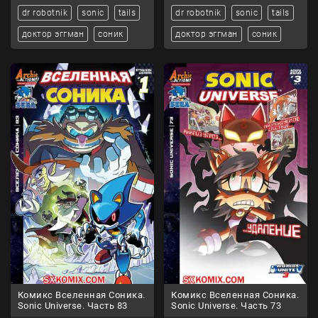
dr robotnik
sonic
tails
dr robotnik
sonic
tails
доктор эггман
соник
доктор эггман
соник
Комикс Вселенная Соника.
Комикс Вселенная Соника.
Sonic Universe. Часть 83
Sonic Universe. Часть 73