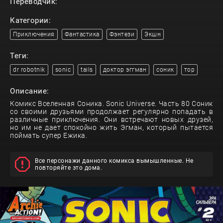
Переводчик:
Категории:
Приключения
Фантастика
Фэнтези
Экшн
Теги:
dr robotnik
sonic
tails
доктор эггман
соник
тор
Описание:
Комикс Вселенная Соника. Sonic Universe. Часть 80 Соник
со своими друзьями продолжает регулярно попадать в
различные приключения. Они встречают новых друзей,
но им не дает спокойно жить Эгман, который пытается
поймать супер Ежика.
Все персонажи данного комикса вымышленные. Не
повторяйте это дома.