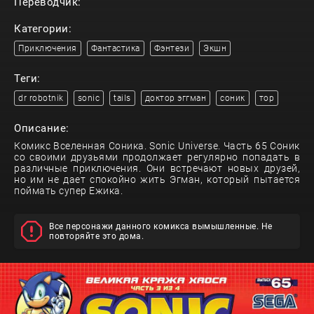
Переводчик:
Категории:
Приключения
Фантастика
Фэнтези
Экшн
Теги:
dr robotnik
sonic
tails
доктор эггман
соник
тор
Описание:
Комикс Вселенная Соника. Sonic Universe. Часть 65 Соник
со своими друзьями продолжает регулярно попадать в
различные приключения. Они встречают новых друзей,
но им не дает спокойно жить Эгман, который пытается
поймать супер Ежика.
Все персонажи данного комикса вымышленные. Не
повторяйте это дома.