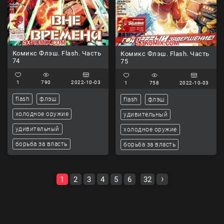
Комикс Флэш. Flash. Часть
Комикс Флэш. Flash. Часть
74
75
1
790
2022-10-03
1
758
2022-10-03
flash
флэш
flash
флэш
холодное оружие
удивительный
удивительный
холодное оружие
борьба за власть
борьба за власть
1
2
3
4
5
6
32