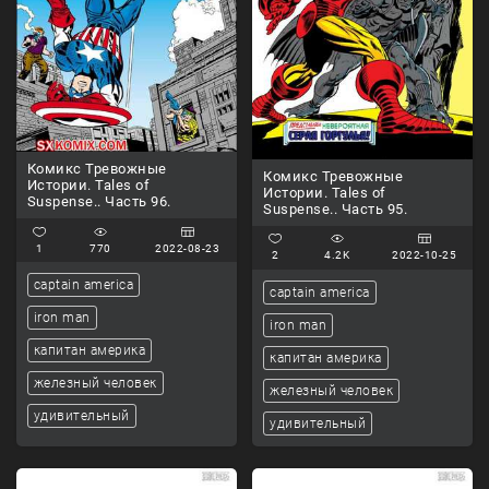
Комикс Тревожные
Комикс Тревожные
Истории. Tales of
Истории. Tales of
Suspense.. Часть 96.
Suspense.. Часть 95.
1
770
2022-08-23
2
4.2K
2022-10-25
captain america
captain america
iron man
iron man
капитан америка
капитан америка
железный человек
железный человек
удивительный
удивительный