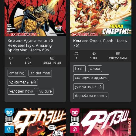
Комикс Удивительный
Комикс Флэш. Flash. Часть
ЧеловекПаук. Amazing
751
SpiderMan. Часть 696.
1
1.0K
2022-10-04
3
5.9K
2022-10-25
flash
флэш
amazing
spider man
холодное оружие
удивительный
удивительный
человек паук
vulture
борьба за власть