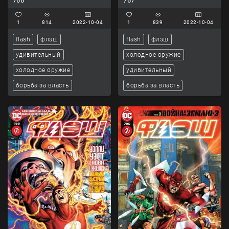
766
767
1
814
2022-10-04
1
839
2022-10-04
flash
флэш
flash
флэш
удивительный
холодное оружие
холодное оружие
удивительный
борьба за власть
борьба за власть