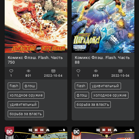
Комикс Флэш. Flash. Часть
Комикс Флэш. Flash. Часть
750
88
1
801
2022-10-04
1
839
2022-10-04
flash
флэш
flash
удивительный
холодное оружие
флэш
холодное оружие
удивительный
борьба за власть
борьба за власть