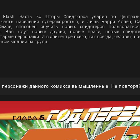
 Flash. Часть 74 Шторм Спидфорса ударил по Централ-
 часть населения суперскоростью, и лишь Барри Аллен, 
емле, способен обучить новых спидстеров пользоватьс
и. Вас ждут новые друзья, новые враги, новые спидс
тарые персонажи. И в эпицентре всего, как всегда, человек, н
ком молнии на груди..
е персонажи данного комикса вымышленные. Не повторяй