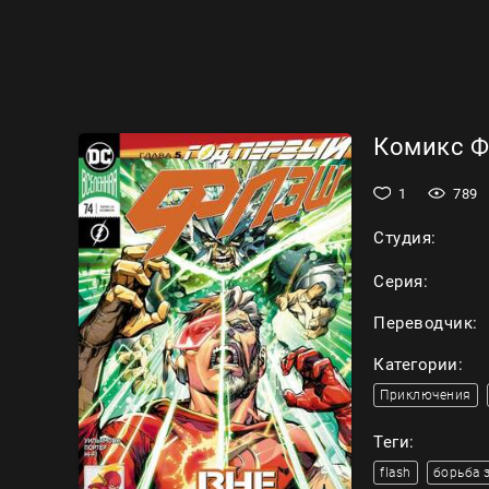
Комикс Фл
1
789
Студия:
Серия:
Переводчик:
Категории:
Приключения
Теги:
flash
борьба 