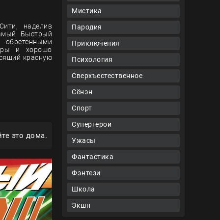
Мистика
Сити, наделив
Пародия
Самый Быстрый
я обретенными
Приключения
теры и хорошо
осящий красную
Психология
Сверхъестественное
Сёнэн
Спорт
Супергерои
те это дома.
Ужасы
Фантастика
Фэнтези
Школа
Экшн