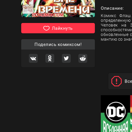
Описание:
Комикс Флэш.
определенную
Человек на З
Лайкнуть
способностям
обновленные с
мантию со знач
Поделись комиксом!
Вс