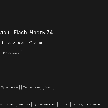
эш. Flash. Часть 74
2022-10-03
22:18
DC Comics
Супергерои
Фантастика
Экшн
за власть
военные
удивительный
флэш
холодное оружие