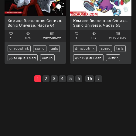
Комикс Вселенная Соника.
Комикс Вселенная Соника.
Sonic Universe. Часть 64
Sonic Universe. Часть 65
1
876
2022-09-22
1
859
2022-09-22
dr robotnik
sonic
tails
dr robotnik
sonic
tails
доктор эггман
соник
доктор эггман
соник
1
2
3
4
5
6
16