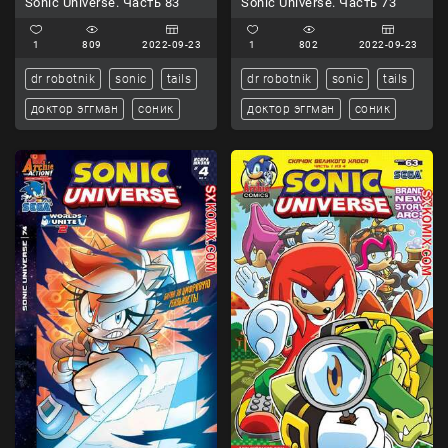
Sonic Universe. Часть 83
Sonic Universe. Часть 73
1
809
2022-09-23
1
802
2022-09-23
dr robotnik
sonic
tails
dr robotnik
sonic
tails
доктор эггман
соник
доктор эггман
соник