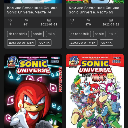
Комикс Вселенная Соника.
Комикс Вселенная Соника.
Sonic Universe. Часть 74
Sonic Universe. Часть 63
1
861
2022-09-23
1
870
2022-09-22
dr robotnik
sonic
tails
dr robotnik
sonic
tails
доктор эггман
соник
доктор эггман
соник