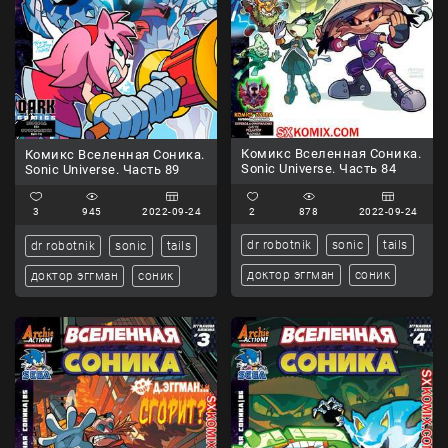
Комикс Вселенная Соника.
Комикс Вселенная Соника.
Sonic Universe. Часть 84
Sonic Universe. Часть 89
2
878
2022-09-24
3
945
2022-09-24
dr robotnik
sonic
tails
dr robotnik
sonic
tails
доктор эггман
соник
доктор эггман
соник