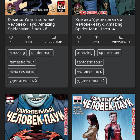
Комикс Удивительный
Комикс Удивительный
Человек-Паук. Amazing
Человек-Паук. Amazing
Spider-Man. Часть 5
Spider-Man. Часть 4
1
1.0K
2022-09-01
1
824
2022-09-01
amazing
spider man
amazing
spider man
fantastic four
fantastic four
человек паук
человек паук
удивительный
удивительный