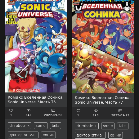
Комикс Вселенная Соника.
Комикс Вселенная Соника.
Sonic Universe. Часть 76
Sonic Universe. Часть 77
1
747
2022-09-23
1
890
2022-09-23
dr robotnik
sonic
tails
dr robotnik
sonic
tails
доктор эггман
соник
доктор эггман
соник