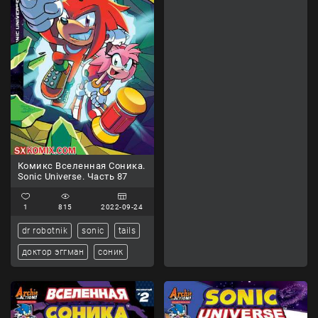
Комикс Вселенная Соника.
Sonic Universe. Часть 87
1
815
2022-09-24
dr robotnik
sonic
tails
доктор эггман
соник