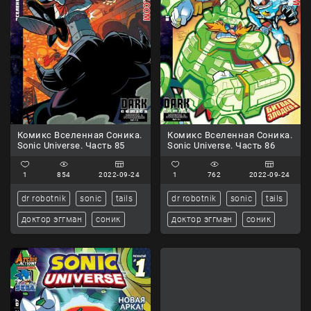
Комикс Вселенная Соника.
Комикс Вселенная Соника.
Sonic Universe. Часть 85
Sonic Universe. Часть 86
1
854
2022-09-24
1
762
2022-09-24
dr robotnik
sonic
tails
dr robotnik
sonic
tails
доктор эггман
соник
доктор эггман
соник