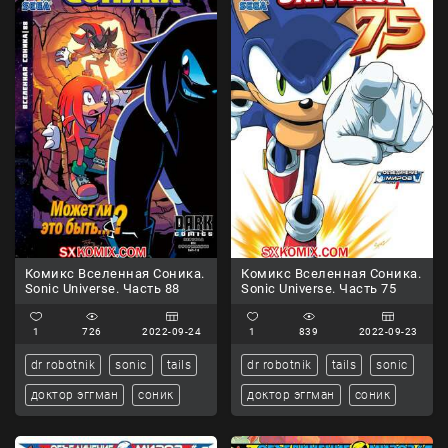
Комикс Вселенная Соника.
Комикс Вселенная Соника.
Sonic Universe. Часть 88
Sonic Universe. Часть 75
1
726
2022-09-24
1
839
2022-09-23
dr robotnik
sonic
tails
dr robotnik
tails
sonic
доктор эггман
соник
доктор эггман
соник