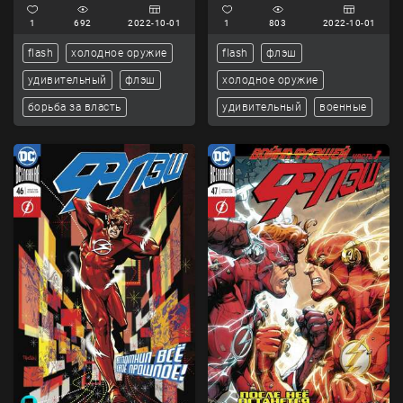
1
692
2022-10-01
1
803
2022-10-01
flash
холодное оружие
flash
флэш
удивительный
флэш
холодное оружие
борьба за власть
удивительный
военные