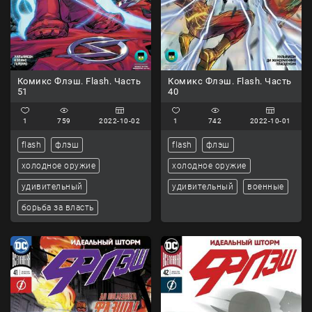
Комикс Флэш. Flash. Часть
Комикс Флэш. Flash. Часть
51
40
1
759
2022-10-02
1
742
2022-10-01
flash
флэш
flash
флэш
холодное оружие
холодное оружие
удивительный
удивительный
военные
борьба за власть