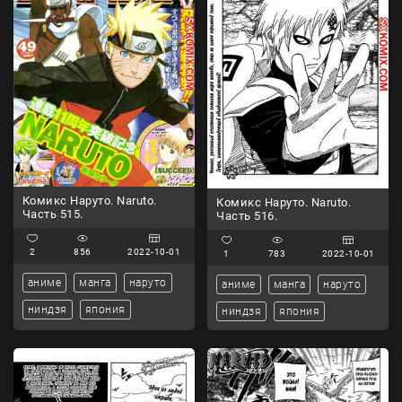
Комикс Наруто. Naruto.
Комикс Наруто. Naruto.
Часть 515.
Часть 516.
2
856
2022-10-01
1
783
2022-10-01
аниме
манга
наруто
аниме
манга
наруто
ниндзя
япония
ниндзя
япония