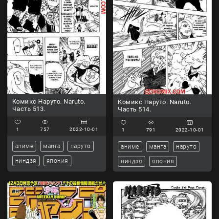
Комикс Наруто. Naruto.
Комикс Наруто. Naruto.
Часть 513.
Часть 514.
1
757
2022-10-01
1
791
2022-10-01
аниме
манга
наруто
аниме
манга
наруто
ниндзя
япония
ниндзя
япония