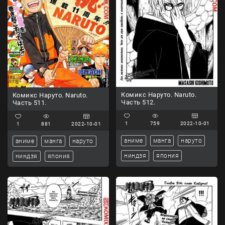
Комикс Наруто. Naruto.
Комикс Наруто. Naruto.
Часть 512.
Часть 511.
1
759
2022-10-01
1
881
2022-10-01
аниме
манга
наруто
аниме
манга
наруто
ниндзя
япония
ниндзя
япония