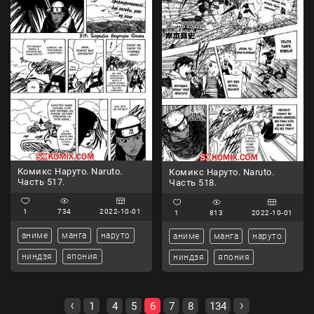
Комикс Наруто. Naruto.
Комикс Наруто. Naruto.
Часть 517.
Часть 518.
1
734
2022-10-01
1
813
2022-10-01
аниме
манга
наруто
аниме
манга
наруто
ниндзя
япония
ниндзя
япония
1
4
5
6
7
8
134