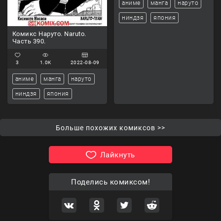
аниме
манга
наруто
ниндзя
япония
Комикс Наруто. Naruto.
Часть 390.
3
1.0K
2022-08-09
аниме
манга
наруто
ниндзя
япония
Больше похожих комиксов >>
Лайкнуть
Поделись комиксом!