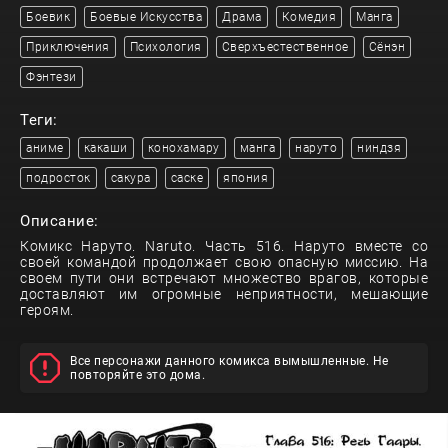
Боевик
Боевые Искусства
Драма
Комедия
Манга
Приключения
Психология
Сверхъестественное
Сёнэн
Фэнтези
Теги:
аниме
какаши
конохамару
манга
наруто
ниндзя
подросток
сакура
саске
япония
Описание:
Комикс Наруто. Naruto. Часть 516. Наруто вместе со
своей командой продолжает свою опасную миссию. На
своем пути они встречают множество врагов, которые
доставляют им огромные неприятности, мешающие
героям.
Все персонажи данного комикса вымышленные. Не
повторяйте это дома.