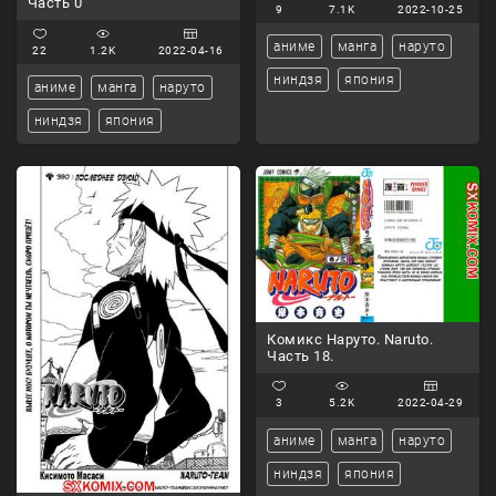
Часть 0
9
7.1K
2022-10-25
аниме
манга
наруто
22
1.2K
2022-04-16
ниндзя
япония
аниме
манга
наруто
ниндзя
япония
Комикс Наруто. Naruto.
Часть 18.
3
5.2K
2022-04-29
аниме
манга
наруто
ниндзя
япония