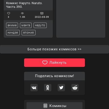
Комикс Наруто. Naruto.
Часть 390.
3
1.0K
2022-08-09
аниме
манга
наруто
ниндзя
япония
Больше похожих комиксов >>
Лайкнуть
Поделись комиксом!
Комиксы