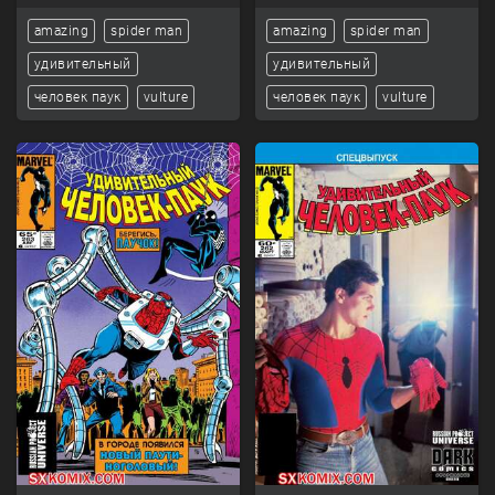
amazing
spider man
amazing
spider man
удивительный
удивительный
человек паук
vulture
человек паук
vulture