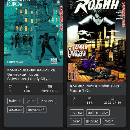
Комикс Женщина-Кошка.
Одинокий город.
Catwoman. Lonely City.
Часть 3
Комикс Робин. Robin 1993..
Часть 176.
1
1.3K
2022-08-30
batman
joker
бэтмен
1
834
2022-07-30
джокер
двуликий
готэм
gotham city
joker
джокер
robin