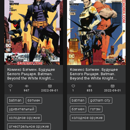
Комикс Бэтмен. Будущее
Комикс Бэтмен. Будущее
Белого Рыцаря. Batman.
Белого Рыцаря. Batman.
Beyond the White Knight.
Beyond the White Knight.
Часть 3
Часть 2
1
967
2022-09-01
1
855
2022-09-01
batman
бэтмен
batman
gotham city
удивительный
бэтмен
готэм
холодное оружие
холодное оружие
огнестрельное оружие