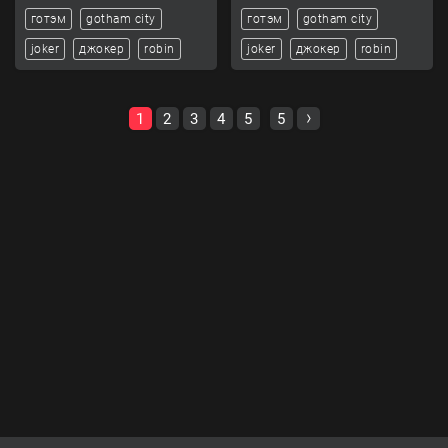
готэм
gotham city
готэм
gotham city
joker
джокер
robin
joker
джокер
robin
1
2
3
4
5
5