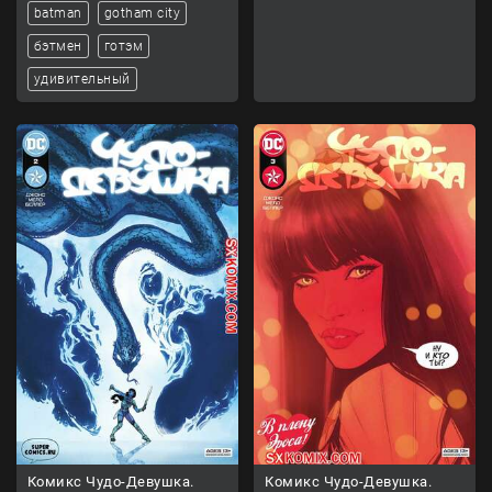
batman
gotham city
бэтмен
готэм
удивительный
Комикс Чудо-Девушка.
Комикс Чудо-Девушка.