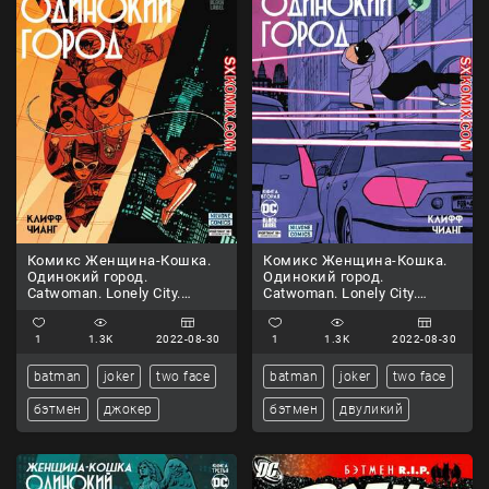
Комикс Женщина-Кошка.
Комикс Женщина-Кошка.
Одинокий город.
Одинокий город.
Catwoman. Lonely City.
Catwoman. Lonely City.
Часть 1
Часть 2
1
1.3K
2022-08-30
1
1.3K
2022-08-30
batman
joker
two face
batman
joker
two face
бэтмен
джокер
бэтмен
двуликий