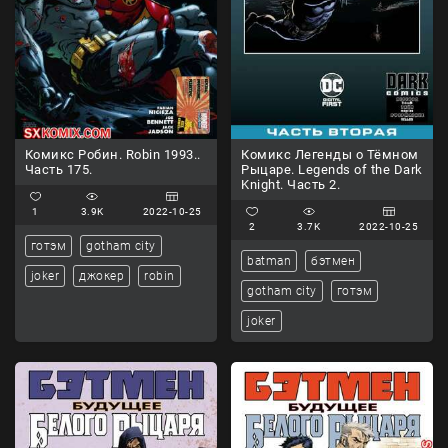
Комикс Робин. Robin 1993..
Комикс Легенды о Тёмном
Часть 175.
Рыцаре. Legends of the Dark
Knight. Часть 2.
1
3.9K
2022-10-25
2
3.7K
2022-10-25
готэм
gotham city
batman
бэтмен
joker
джокер
robin
gotham city
готэм
joker