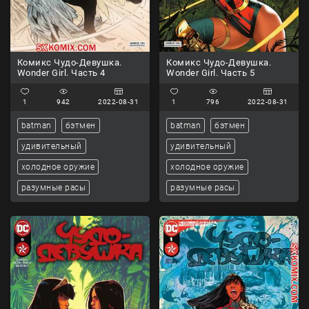
Комикс Чудо-Девушка.
Комикс Чудо-Девушка.
Wonder Girl. Часть 4
Wonder Girl. Часть 5
1
942
2022-08-31
1
796
2022-08-31
batman
бэтмен
batman
бэтмен
удивительный
удивительный
холодное оружие
холодное оружие
разумные расы
разумные расы