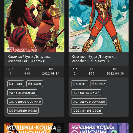
Комикс Чудо-Девушка.
Комикс Чудо-Девушка.
Wonder Girl. Часть 6
Wonder Girl. Часть 1
1
914
2022-08-31
2
899
2022-08-30
batman
бэтмен
batman
бэтмен
удивительный
удивительный
холодное оружие
холодное оружие
разумные расы
разумные расы