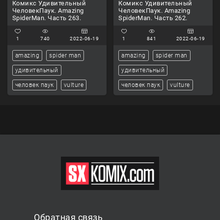
Комикс Удивительный
Комикс Удивительный
ЧеловекПаук. Amazing
ЧеловекПаук. Amazing
SpiderMan. Часть 263.
SpiderMan. Часть 262.
1
740
2022-06-19
1
841
2022-06-19
amazing
spider man
amazing
spider man
удивительный
удивительный
человек паук
vulture
человек паук
vulture
Обратная связь