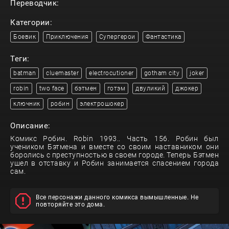
Переводчик:
Категории:
Боевик
Приключения
Супергерои
Фантастика
Теги:
batman
cluemaster
electrocutioner
gotham city
joker
robin
two face
бэтмен
готэм
двуликий
джокер
ключник
робин
электрошокер
Описание:
Комикс Робин. Robin 1993.. Часть 156. Робин был
учеником Бэтмена и вместе со своим наставником они
боролись с преступностью в своем городе. Теперь Бэтмен
ушел в отставку и Робин занимается спасением города
сам.
Все персонажи данного комикса вымышленные. Не
повторяйте это дома.