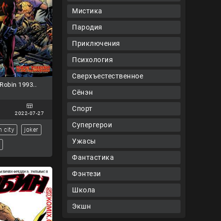
Мистика
Пародия
Приключения
Психология
Сверхъестественное
obin 1993..
Сёнэн
Спорт
2022-07-27
Супергерои
 city
joker
Ужасы
Фантастика
Фэнтези
Школа
Экшн