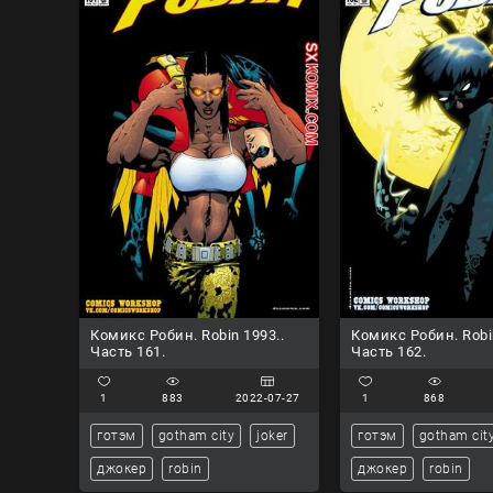
Комикс Робин. Robin 1993..
Комикс Робин. Robi
Часть 161.
Часть 162.
1
883
2022-07-27
1
868
готэм
gotham city
joker
готэм
gotham cit
джокер
robin
джокер
robin