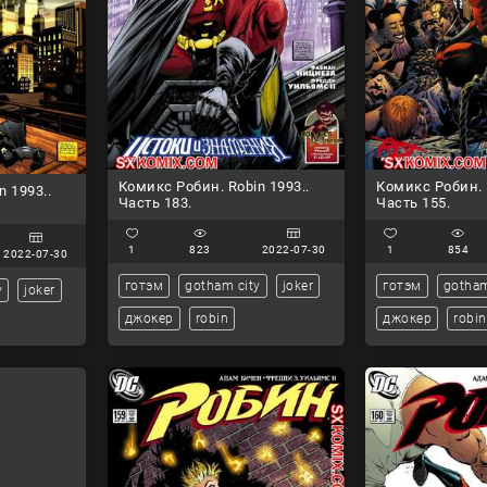
Комикс Робин. Robin 1993..
Комикс Робин. R
n 1993..
Часть 183.
Часть 155.
1
823
2022-07-30
1
854
2022-07-30
готэм
gotham city
joker
готэм
gotham
y
joker
джокер
robin
джокер
robin