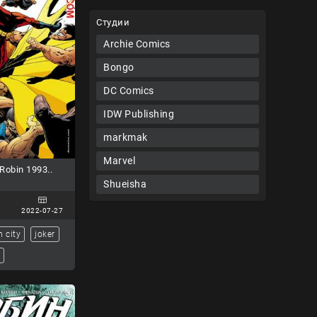
Студии
Archie Comics
Bongo
DC Comics
IDW Publishing
markmak
Marvel
obin 1993..
Shueisha
2022-07-27
 city
joker