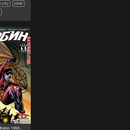
 city
joker
obin 1993..