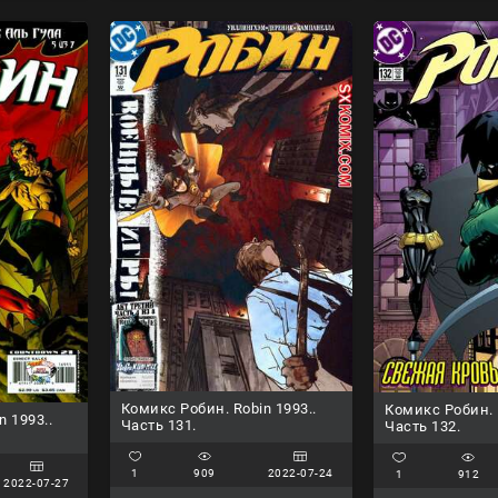
Комикс Робин. Robin 1993..
Комикс Робин. R
n 1993..
Часть 131.
Часть 132.
1
909
2022-07-24
1
912
2022-07-27