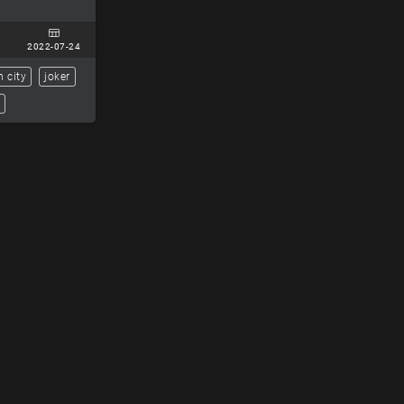
2022-07-24
 city
joker