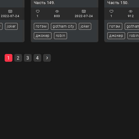
Часть 149.
Часть 150.
2022-07-24
1
803
2022-07-24
1
912
y
joker
готэм
gotham city
joker
готэм
gotham
джокер
robin
джокер
robin
1
2
3
4