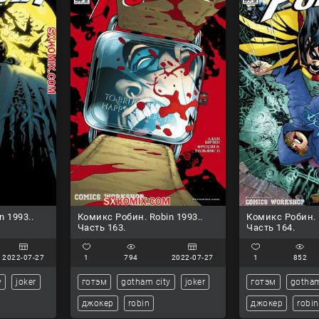
n 1993..
Комикс Робин. Robin 1993..
Комикс Робин. R
Часть 163.
Часть 164.
2022-07-27
1
794
2022-07-27
1
852
y
joker
готэм
gotham city
joker
готэм
gotham
джокер
robin
джокер
robin