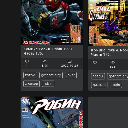
Комикс Робин. Robin 1993..
Комикс Робин. Robi
Часть 175.
Часть 176.
1
3.9K
2022-10-25
1
835
готэм
gotham city
joker
готэм
gotham cit
джокер
robin
джокер
robin