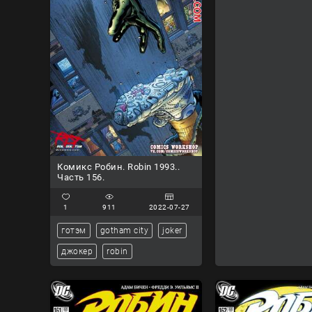
Комикс Робин. Robin 1993..
Часть 156.
1
911
2022-07-27
готэм
gotham city
joker
джокер
robin