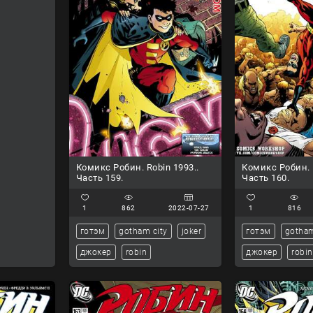
Комикс Робин. Robin 1993..
Комикс Робин. R
Часть 159.
Часть 160.
1
862
2022-07-27
1
816
готэм
gotham city
joker
готэм
gotham
джокер
robin
джокер
robin