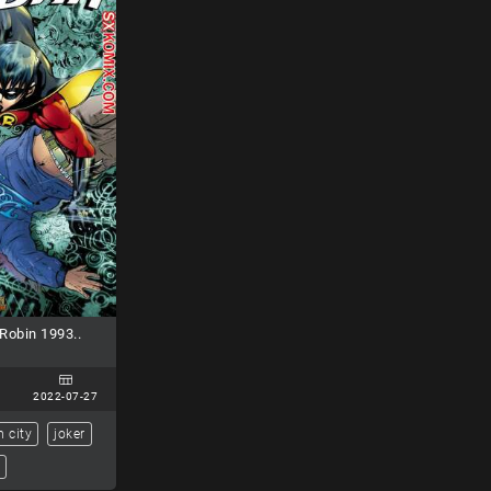
obin 1993..
2022-07-27
 city
joker