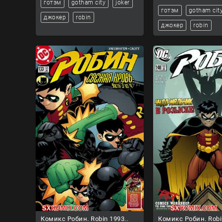
готэм
gotham city
joker
готэм
gotham cit
джокер
robin
джокер
robin
Комикс Робин. Robin 1993..
Комикс Робин. Robi