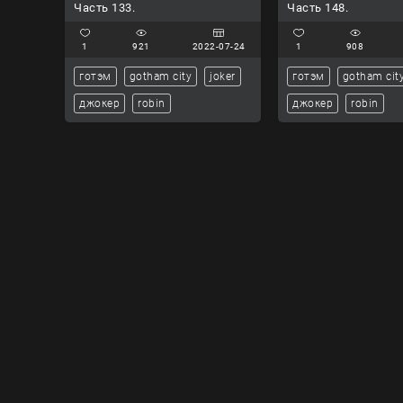
Часть 133.
Часть 148.
1
921
2022-07-24
1
908
готэм
gotham city
joker
готэм
gotham cit
джокер
robin
джокер
robin