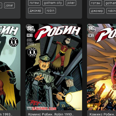
готэм
gotham city
joker
готэм
gotham
y
joker
джокер
robin
джокер
robin
n 1993..
Комикс Робин. Robin 1993..
Комикс Робин. R