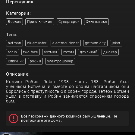
Переводчик:
Категории:
Боевик
Приключения
Супергерои
Фантастика
Теги:
batman
cluemaster
electrocutioner
gotham city
joker
robin
two face
бэтмен
готэм
двуликий
джокер
ключник
робин
электрошокер
Описание:
Комикс Робин. Robin 1993.. Часть 183. Робин был
учеником Бэтмена и вместе со своим наставником они
боролись с преступностью в своем городе. Теперь Бэтмен
ушел в отставку и Робин занимается спасением города
сам.
Все персонажи данного комикса вымышленные. Не
повторяйте это дома.