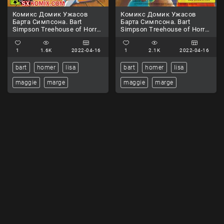
Комикс Домик Ужасов
Комикс Домик Ужасов
Барта Симпсона. Bart
Барта Симпсона. Bart
Simpson Treehouse of Horror
Simpson Treehouse of Horror
Часть 2
Часть 1
1
1.6K
2022-04-16
1
2.1K
2022-04-16
bart
homer
lisa
bart
homer
lisa
maggie
marge
maggie
marge