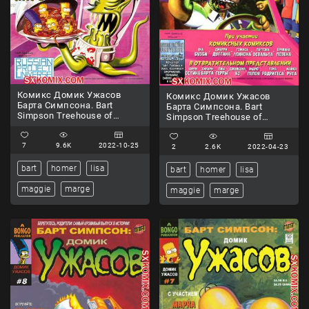
Комикс Домик Ужасов
Комикс Домик Ужасов
Барта Симпсона. Bart
Барта Симпсона. Bart
Simpson Treehouse of
Simpson Treehouse of
Horror. Часть 12.
Horror. Часть 13.
7
9.6K
2022-10-25
2
2.6K
2022-04-23
bart
homer
lisa
bart
homer
lisa
maggie
marge
maggie
marge