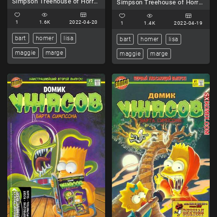
Simpson Treehouse of Horror
Simpson Treehouse of Horror
Часть 4
Часть 3
1
1.6K
2022-04-20
1
1.4K
2022-04-19
bart
homer
lisa
bart
homer
lisa
maggie
marge
maggie
marge