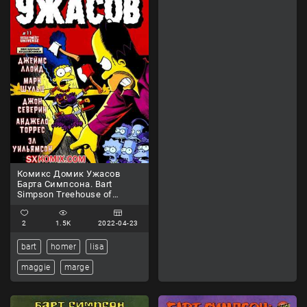
Комикс Домик Ужасов
Барта Симпсона. Bart
Simpson Treehouse of
Horror. Часть 11.
2
1.5K
2022-04-23
bart
homer
lisa
maggie
marge