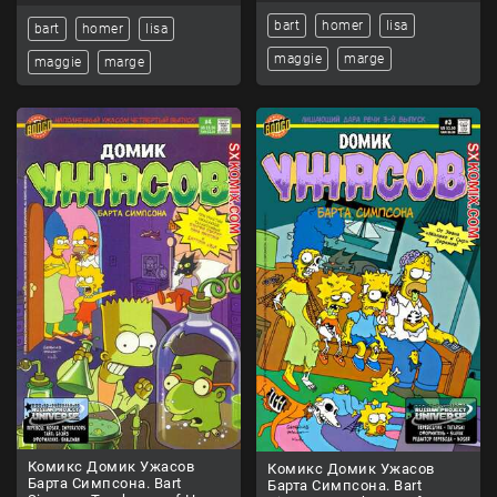
bart
homer
lisa
bart
homer
lisa
maggie
marge
maggie
marge
Комикс Домик Ужасов
Комикс Домик Ужасов
Барта Симпсона. Bart
Барта Симпсона. Bart