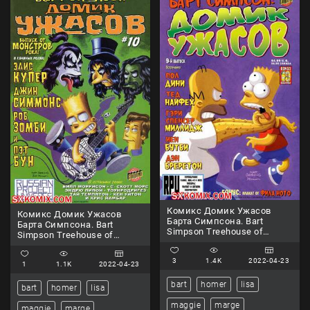
Комикс Домик Ужасов
Комикс Домик Ужасов
Барта Симпсона. Bart
Барта Симпсона. Bart
Simpson Treehouse of
Simpson Treehouse of
Horror. Часть 9.
Horror. Часть 10.
3
1.4K
2022-04-23
1
1.1K
2022-04-23
bart
homer
lisa
bart
homer
lisa
maggie
marge
maggie
marge