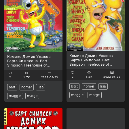
Комикс Домик Ужасов
Комикс Домик Ужасов
Барта Симпсона. Bart
Барта Симпсона. Bart
Simpson Treehouse of
Simpson Treehouse of
Horror. Часть 7.
Horror. Часть 8.
2
1.2K
2022-04-23
2
1.7K
2022-04-23
bart
homer
lisa
bart
homer
lisa
maggie
marge
maggie
marge