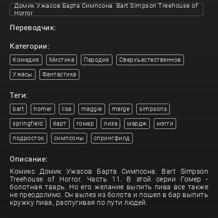
Домик Ужасов Барта Симпсона. Bart Simpson Treehouse of
Horror
Переводчик:
Категории:
Комедия
Мистика
Пародия
Сверхъестественное
Ужасы
Фантастика
Теги:
bart
homer
lisa
maggie
marge
simpsons
springfield
барт
гомер
лиза
мардж
мэгги
подросток
симпсоны
спрингфилд
Описание:
Комикс Домик Ужасов Барта Симпсона. Bart Simpson
Treehouse of Horror. Часть 11. В этой серии Гомер -
болотная тварь. Но его желание выпить пива все также
не преодолимо. Он вылез из болота и пошел в бар выпить
кружку пива, распугивая по пути людей.