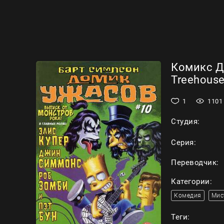
Комикс Д
Treehouse
1
1101
Студия:
Серия:
Переводчик:
Категории:
Комедия
Мис
Теги: