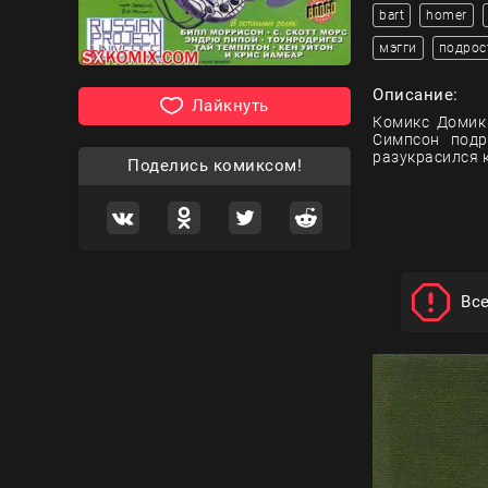
bart
homer
мэгги
подрос
Описание:
Лайкнуть
Комикс Домик 
Симпсон подр
разукрасился к
Поделись комиксом!
Вс