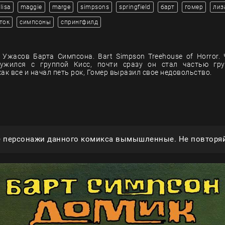
lisa
maggie
marge
simpsons
springfield
барт
гомер
лиз
ток
симпсоны
спрингфилд
Ужасов Барта Симпсона. Bart Simpson Treehouse of Horror. 
ужился с группой Кисс, почти сразу он стал частью гру
ак все и начал петь рок, Гомер выразил свое недовольство.
е персонажи данного комикса вымышленные. Не повторяй