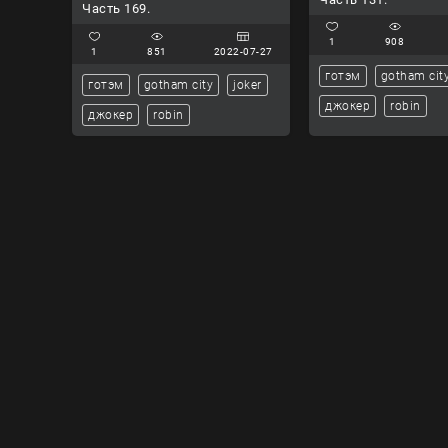
Часть 169.
1
908
1
851
2022-07-27
готэм
gotham cit
готэм
gotham city
joker
джокер
robin
джокер
robin