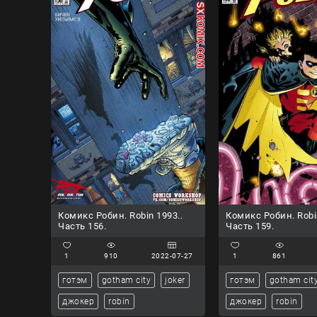
Комикс Робин. Robin 1993..
Комикс Робин. Robi
Часть 156.
Часть 159.
1
910
2022-07-27
1
861
готэм
gotham city
joker
готэм
gotham cit
джокер
robin
джокер
robin