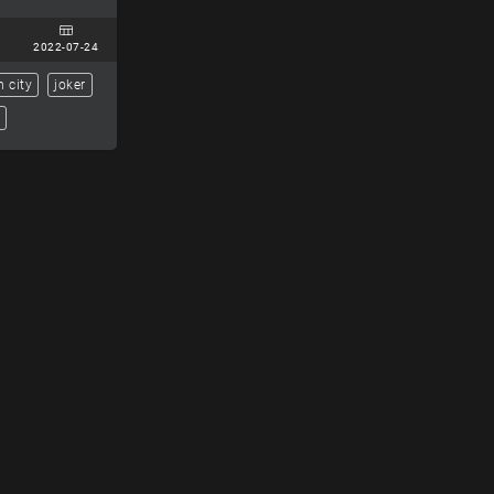
2022-07-24
 city
joker