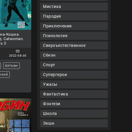
Мистика
Пародия
Приключения
на-Кошка.
Психология
д. Catwoman.
ть 3
Сверхъестественное
Сёнэн
2022-08-30
Спорт
бэтмен
Супергерои
икий
Ужасы
Фантастика
Фэнтези
Школа
Экшн