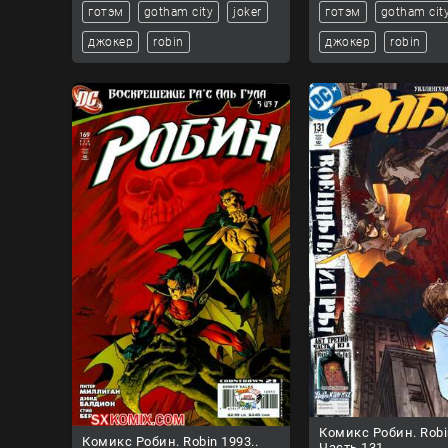
готэм
gotham city
joker
готэм
gotham cit
джокер
robin
джокер
robin
Комикс Робин. Robi
Комикс Робин. Robin 1993..
Часть 131.