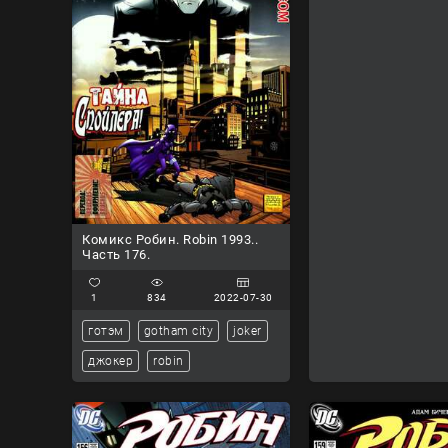
Комикс Робин. Robin 1993..
Часть 176.
1
834
2022-07-30
готэм
gotham city
joker
джокер
robin