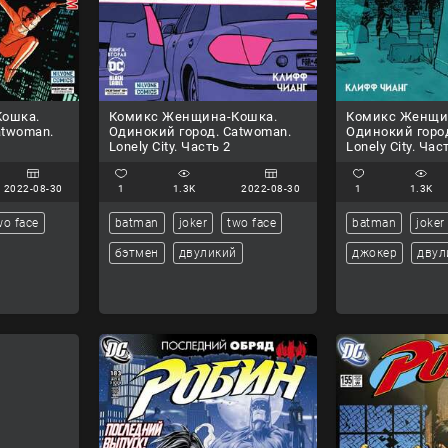
ошка.
Комикс Женщина-Кошка.
Комикс Женщи
atwoman.
Одинокий город. Catwoman.
Одинокий горо
Lonely City. Часть 2
Lonely City. Час
2022-08-30
1
1.3K
2022-08-30
1
1.3K
wo face
batman
joker
two face
batman
joker
бэтмен
двуликий
джокер
двул