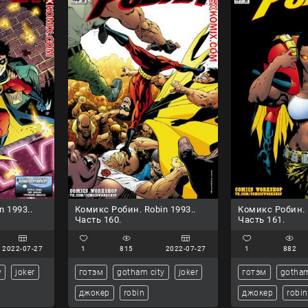
n 1993..
Комикс Робин. Robin 1993..
Комикс Робин. R
Часть 160.
Часть 161.
2022-07-27
1
815
2022-07-27
1
882
y
joker
готэм
gotham city
joker
готэм
gotham
джокер
robin
джокер
robin