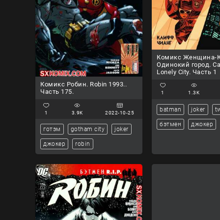
Комикс Женщина-К
Одинокий город. C
Lonely City. Часть 1
Комикс Робин. Robin 1993..
Часть 175.
1
1.3K
batman
joker
t
1
3.9K
2022-10-25
бэтмен
джокер
готэм
gotham city
joker
джокер
robin