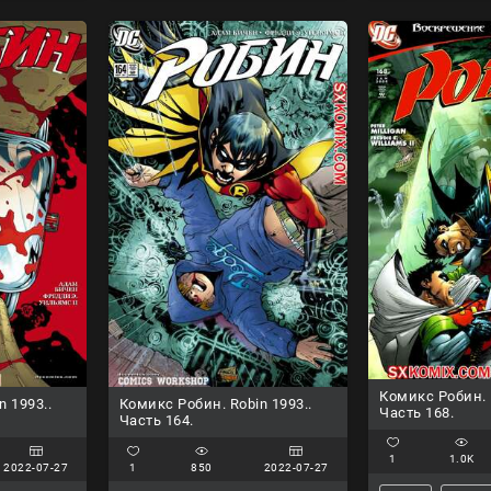
Комикс Робин. R
n 1993..
Комикс Робин. Robin 1993..
Часть 168.
Часть 164.
1
1.0K
2022-07-27
1
850
2022-07-27