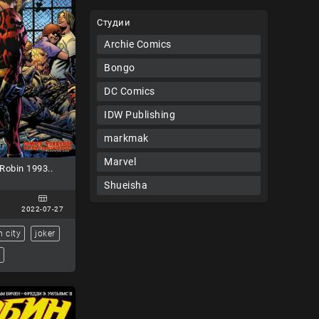
Студии
Archie Comics
Bongo
DC Comics
IDW Publishing
markmak
Marvel
obin 1993..
Shueisha
2022-07-27
 city
joker