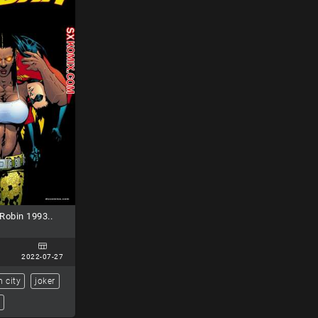
obin 1993..
2022-07-27
 city
joker