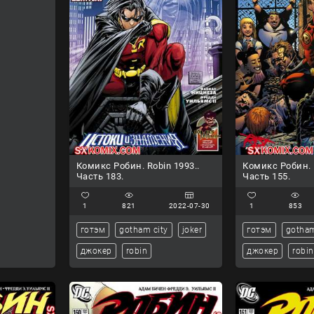
Комикс Робин. Robin 1993..
Комикс Робин. R
Часть 183.
Часть 155.
1
821
2022-07-30
1
853
готэм
gotham city
joker
готэм
gotham
джокер
robin
джокер
robin