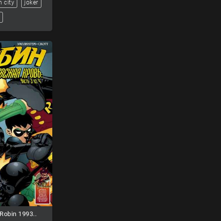
 city
joker
obin 1993..