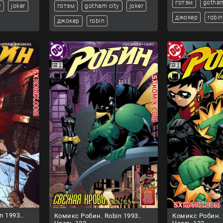
готэм
gotham
y
joker
готэм
gotham city
joker
джокер
robin
джокер
robin
n 1993..
Комикс Робин. Robin 1993..
Комикс Робин. R