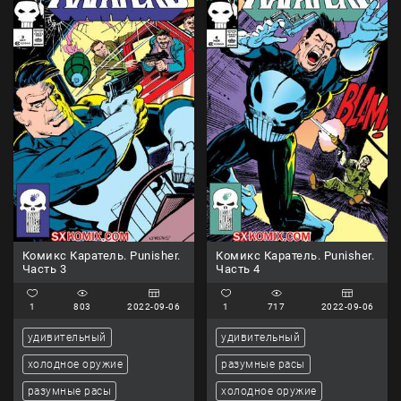
Комикс Каратель. Punisher.
Комикс Каратель. Punisher.
Часть 3
Часть 4
1
803
2022-09-06
1
717
2022-09-06
удивительный
удивительный
холодное оружие
разумные расы
разумные расы
холодное оружие