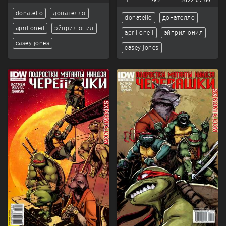
1
782
2022-07-09
donatello
донателло
donatello
донателло
april oneil
эйприл онил
april oneil
эйприл онил
casey jones
casey jones