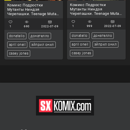
Комикс Подростки
Комикс Подростки
Мутанты Ниндзя
Мутанты Ниндзя
Черепашки. Teenage Mutant
Черепашки. Teenage Mutant
Ninja Turtles.. Часть 2.
Ninja Turtles.. Часть 3.
1
999
2022-07-09
1
690
2022-07-09
donatello
донателло
donatello
донателло
april oneil
эйприл онил
april oneil
эйприл онил
casey jones
casey jones