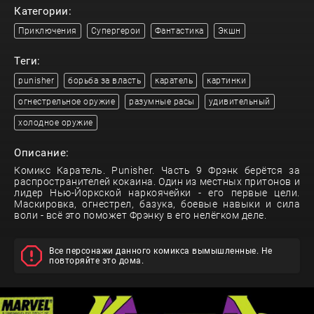
Категории:
Приключения
Супергерои
Фантастика
Экшн
Теги:
punisher
борьба за власть
каратель
картинки
огнестрельное оружие
разумные расы
удивительный
холодное оружие
Описание:
Комикс Каратель. Punisher. Часть 9 Фрэнк берётся за
распространителей кокаина. Один из местных притонов и
лидер Нью-Йоркской наркоячейки - его первые цели.
Маскировка, огнестрел, базука, боевые навыки и сила
воли - всё это поможет Фрэнку в его нелёгком деле.
Все персонажи данного комикса вымышленные. Не
повторяйте это дома.