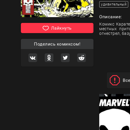
удивительный
Описание:
Комикс Карате
Лайкнуть
местных прит
огнестрел, баз
Поделись комиксом!
Вс