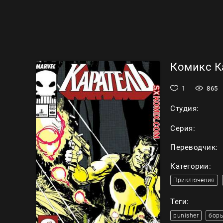
Комикс Ка
1
865
Студия:
Серия:
Переводчик:
Категории:
Приключения
Теги:
punisher
борь