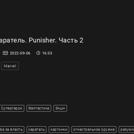
ратель. Punisher. Часть 2
2022-09-06
16:33
Marvel
Супергерои
Фантастика
Экшн
ба за власть
каратель
картинки
огнестрельное оружие
разумн