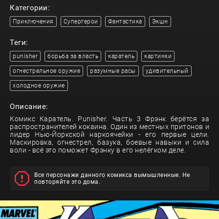
Категории:
Приключения
Супергерои
Фантастика
Экшн
Теги:
punisher
борьба за власть
каратель
картинки
огнестрельное оружие
разумные расы
удивительный
холодное оружие
Описание:
Комикс Каратель. Punisher. Часть 3 Фрэнк берётся за
распространителей кокаина. Один из местных притонов и
лидер Нью-Йоркской наркоячейки - его первые цели.
Маскировка, огнестрел, базука, боевые навыки и сила
воли - всё это поможет Фрэнку в его нелёгком деле.
Все персонажи данного комикса вымышленные. Не
повторяйте это дома.