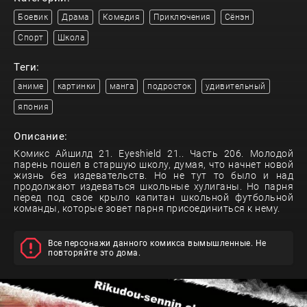
Боевик
Драма
Комедия
Приключения
Сёнэн
Спорт
Школа
Теги:
аниме
картинки
манга
подросток
удивительный
япония
Описание:
Комикс Айшилд 21. Eyeshield 21.. Часть 206. Молодой
парень пошел в старшую школу, думая, что начнет новой
жизнь без издевательств. Но не тут то было и над
продолжают издеваться школьные хулиганы. Но парня
перед под свое крыло капитан школьной футбольной
команды, которые зовет парня присоединиться к нему.
Все персонажи данного комикса вымышленные. Не
повторяйте это дома.