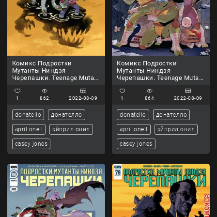
Комикс Подростки
Комикс Подростки
Мутанты Ниндзя
Мутанты Ниндзя
Черепашки. Teenage Mutant
Черепашки. Teenage Mutant
Ninja Turtles.. Часть 108.
Ninja Turtles.. Часть 109.
1
862
2022-08-09
1
864
2022-08-09
donatello
донателло
donatello
донателло
april oneil
эйприл онил
april oneil
эйприл онил
casey jones
casey jones