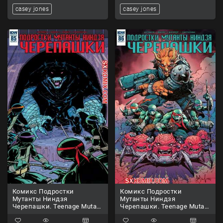
casey jones
casey jones
Комикс Подростки
Комикс Подростки
Мутанты Ниндзя
Мутанты Ниндзя
Черепашки. Teenage Mutant
Черепашки. Teenage Mutant
Ninja Turtles.. Часть 85.
Ninja Turtles.. Часть 86.