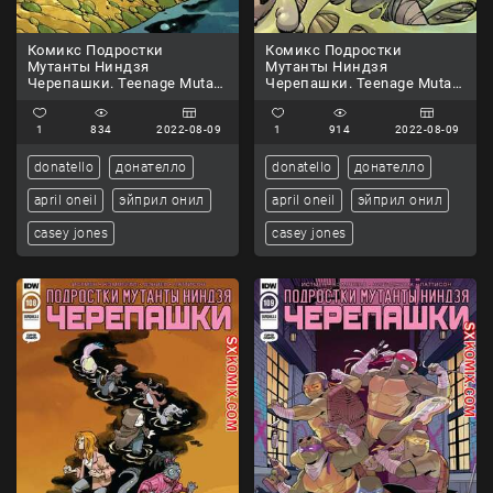
Комикс Подростки
Комикс Подростки
Мутанты Ниндзя
Мутанты Ниндзя
Черепашки. Teenage Mutant
Черепашки. Teenage Mutant
Ninja Turtles.. Часть 106.
Ninja Turtles.. Часть 107.
1
834
2022-08-09
1
914
2022-08-09
donatello
донателло
donatello
донателло
april oneil
эйприл онил
april oneil
эйприл онил
casey jones
casey jones