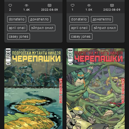
Ninja Turtles.. Часть 104.
Ninja Turtles.. Часть 105.
2
1.4K
2022-08-09
1
1.0K
2022-08-09
donatello
донателло
donatello
донателло
april oneil
эйприл онил
april oneil
эйприл онил
casey jones
casey jones