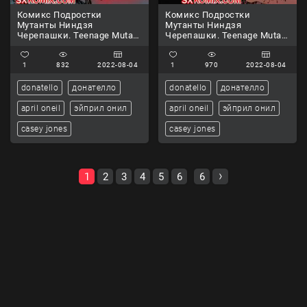
Комикс Подростки
Комикс Подростки
Мутанты Ниндзя
Мутанты Ниндзя
Черепашки. Teenage Mutant
Черепашки. Teenage Mutant
Ninja Turtles.. Часть 87.
Ninja Turtles.. Часть 88.
1
832
2022-08-04
1
970
2022-08-04
donatello
донателло
donatello
донателло
april oneil
эйприл онил
april oneil
эйприл онил
casey jones
casey jones
1
2
3
4
5
6
6