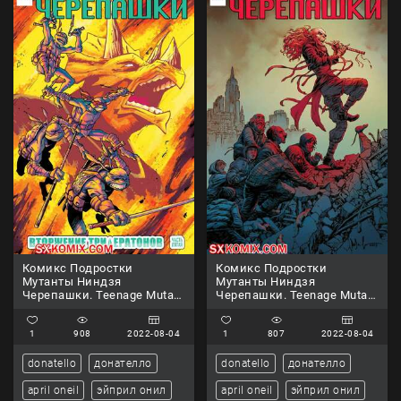
Комикс Подростки
Комикс Подростки
Мутанты Ниндзя
Мутанты Ниндзя
Черепашки. Teenage Mutant
Черепашки. Teenage Mutant
Ninja Turtles.. Часть 80.
Ninja Turtles.. Часть 81.
1
908
2022-08-04
1
807
2022-08-04
donatello
донателло
donatello
донателло
april oneil
эйприл онил
april oneil
эйприл онил