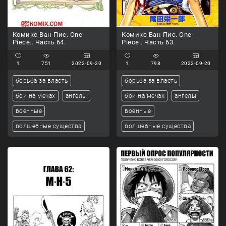
Комикс Ван Пис. One
Комикс Ван Пис. One
Piece.. Часть 64.
Piece.. Часть 63.
1
751
2022-09-20
1
798
2022-09-20
борьба за власть
борьба за власть
бои на мечах
ангелы
бои на мечах
ангелы
военные
военные
волшебные существа
волшебные существа