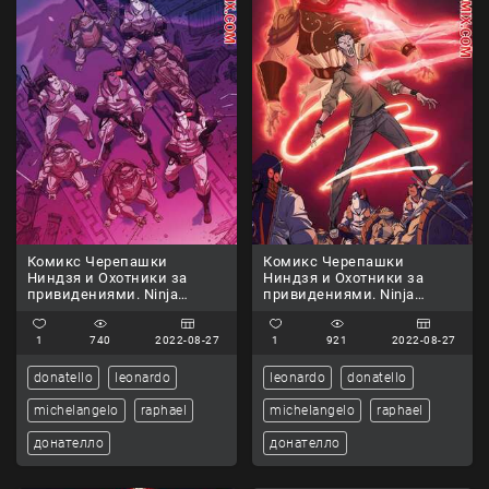
Комикс Черепашки
Комикс Черепашки
Ниндзя и Охотники за
Ниндзя и Охотники за
привидениями. Ninja
привидениями. Ninja
Turtles and Ghostbusters.
Turtles and Ghostbusters.
Часть 2
Часть 3
1
740
2022-08-27
1
921
2022-08-27
donatello
leonardo
leonardo
donatello
michelangelo
raphael
michelangelo
raphael
донателло
донателло