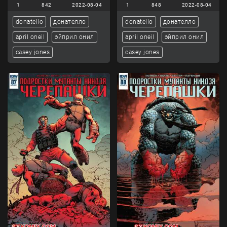
1
842
2022-08-04
1
848
2022-08-04
donatello
донателло
donatello
донателло
april oneil
эйприл онил
april oneil
эйприл онил
casey jones
casey jones