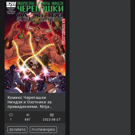
Комикс Черепашки
Ниндзя и Охотники за
привидениями. Ninja
Turtles and Ghostbusters.
Часть 4
1
887
2022-08-27
donatello
michelangelo