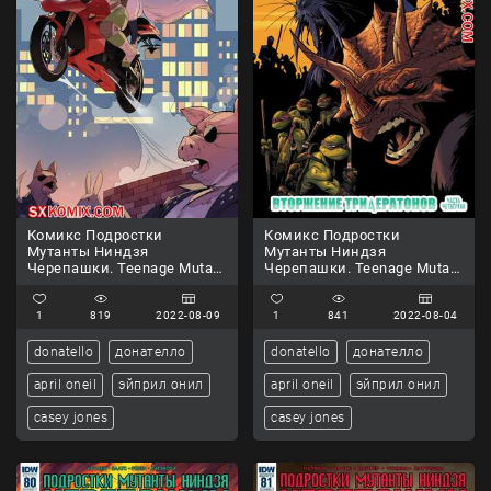
Комикс Подростки
Комикс Подростки
Мутанты Ниндзя
Мутанты Ниндзя
Черепашки. Teenage Mutant
Черепашки. Teenage Mutant
Ninja Turtles.. Часть 110.
Ninja Turtles.. Часть 79.
1
819
2022-08-09
1
841
2022-08-04
donatello
донателло
donatello
донателло
april oneil
эйприл онил
april oneil
эйприл онил
casey jones
casey jones