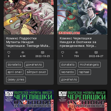
Комикс Подростки
Комикс Черепашки
Мутанты Ниндзя
Ниндзя и Охотники за
Черепашки. Teenage Mutant
привидениями. Ninja
Ninja Turtles.. Часть 103.
Turtles and Ghostbusters.
Часть 1
3
4.9K
2022-10-25
1
759
2022-08-27
donatello
донателло
donatello
michelangelo
april oneil
эйприл онил
leonardo
raphael
casey jones
донателло