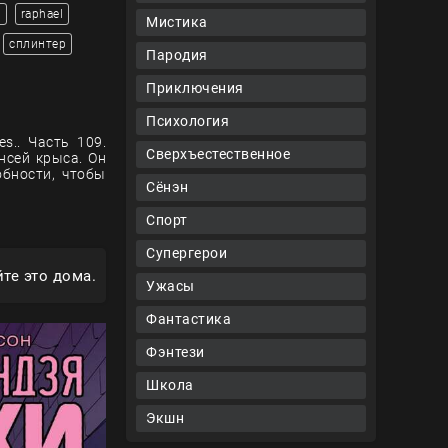
o
raphael
Мистика
сплинтер
Пародия
Приключения
Психология
s.. Часть 109.
Сверхъестественное
нсей крыса. Он
обности, чтобы
Сёнэн
Спорт
Супергерои
те это дома.
Ужасы
Фантастика
Фэнтези
Школа
Экшн