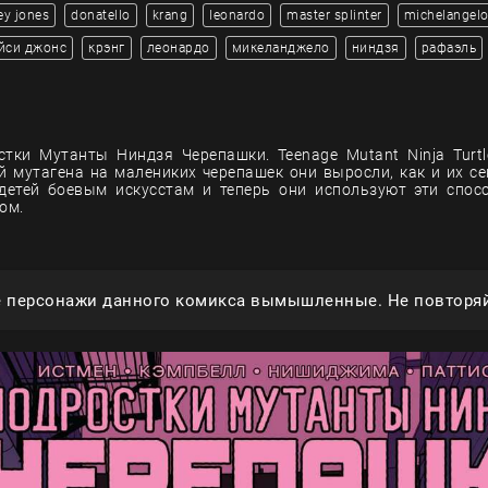
ey jones
donatello
krang
leonardo
master splinter
michelangel
йси джонс
крэнг
леонардо
микеланджело
ниндзя
рафаэль
тки Мутанты Ниндзя Черепашки. Teenage Mutant Ninja Turtle
й мутагена на малениких черепашек они выросли, как и их се
детей боевым искусстам и теперь они используют эти спос
ом.
е персонажи данного комикса вымышленные. Не повторяй