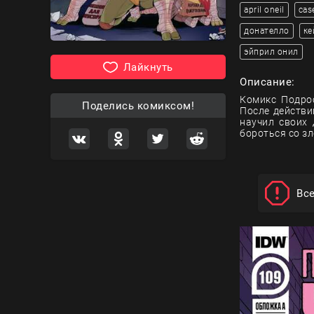
april oneil
cas
донателло
ке
эйприл онил
Лайкнуть
Описание:
Комикс Подрос
Поделись комиксом!
После действи
научил своих 
бороться со зл
Вс