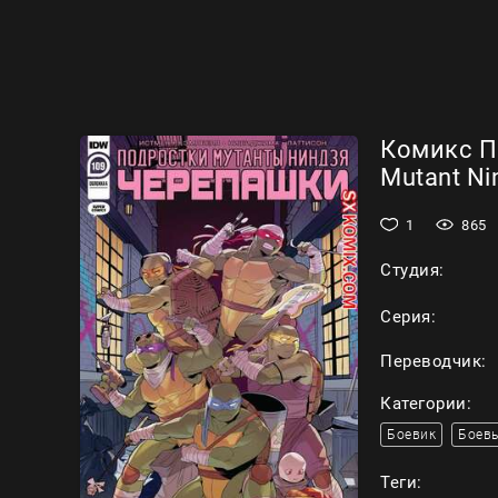
Комикс П
Mutant Nin
1
865
Студия:
Серия:
Переводчик:
Категории:
Боевик
Боевы
Теги: