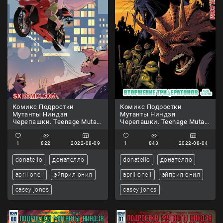
Комикс Подростки
Комикс Подростки
Мутанты Ниндзя
Мутанты Ниндзя
Черепашки. Teenage Mutant
Черепашки. Teenage Mutant
Ninja Turtles.. Часть 110.
Ninja Turtles.. Часть 79.
1
822
2022-08-09
1
843
2022-08-04
donatello
донателло
donatello
донателло
april oneil
эйприл онил
april oneil
эйприл онил
casey jones
casey jones