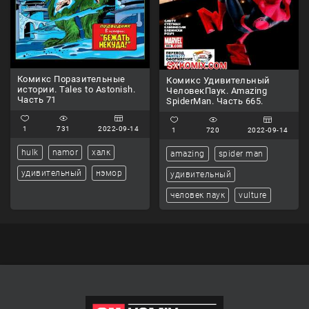
Комикс Поразительные
Комикс Удивительный
истории. Tales to Astonish.
ЧеловекПаук. Amazing
Часть 71
SpiderMan. Часть 665.
1
731
2022-09-14
1
720
2022-09-14
hulk
namor
халк
amazing
spider man
удивительный
нэмор
удивительный
человек паук
vulture