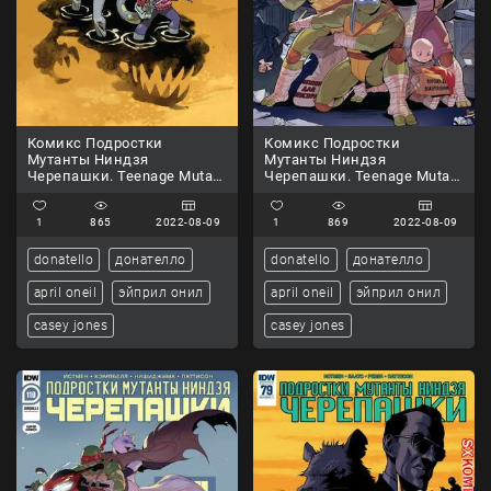
Комикс Подростки
Комикс Подростки
Мутанты Ниндзя
Мутанты Ниндзя
Черепашки. Teenage Mutant
Черепашки. Teenage Mutant
Ninja Turtles.. Часть 108.
Ninja Turtles.. Часть 109.
1
865
2022-08-09
1
869
2022-08-09
donatello
донателло
donatello
донателло
april oneil
эйприл онил
april oneil
эйприл онил
casey jones
casey jones