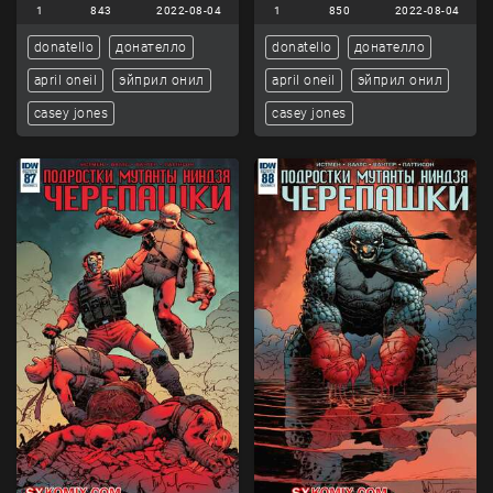
1
843
2022-08-04
1
850
2022-08-04
donatello
донателло
donatello
донателло
april oneil
эйприл онил
april oneil
эйприл онил
casey jones
casey jones