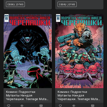
casey jones
casey jones
Комикс Подростки
Комикс Подростки
Мутанты Ниндзя
Мутанты Ниндзя
Черепашки. Teenage Mutant
Черепашки. Teenage Mutant
Ninja Turtles.. Часть 85.
Ninja Turtles.. Часть 86.