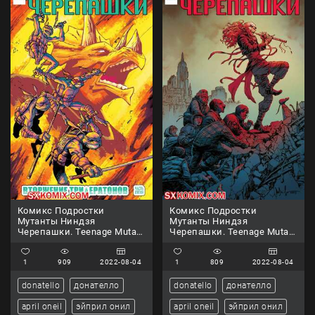
Комикс Подростки
Комикс Подростки
Мутанты Ниндзя
Мутанты Ниндзя
Черепашки. Teenage Mutant
Черепашки. Teenage Mutant
Ninja Turtles.. Часть 80.
Ninja Turtles.. Часть 81.
1
909
2022-08-04
1
809
2022-08-04
donatello
донателло
donatello
донателло
april oneil
эйприл онил
april oneil
эйприл онил