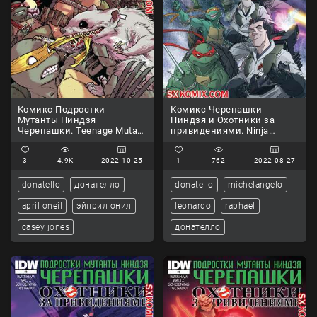
Комикс Подростки
Комикс Черепашки
Мутанты Ниндзя
Ниндзя и Охотники за
Черепашки. Teenage Mutant
привидениями. Ninja
Ninja Turtles.. Часть 103.
Turtles and Ghostbusters.
Часть 1
3
4.9K
2022-10-25
1
762
2022-08-27
donatello
донателло
donatello
michelangelo
april oneil
эйприл онил
leonardo
raphael
casey jones
донателло