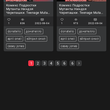
Комикс Подростки
Комикс Подростки
Мутанты Ниндзя
Мутанты Ниндзя
Черепашки. Teenage Mutant
Черепашки. Teenage Mutant
Ninja Turtles.. Часть 87.
Ninja Turtles.. Часть 88.
1
836
2022-08-04
1
973
2022-08-04
donatello
донателло
donatello
донателло
april oneil
эйприл онил
april oneil
эйприл онил
casey jones
casey jones
1
2
3
4
5
6
6