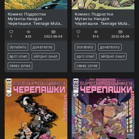
Комикс Подростки
Комикс Подростки
Мутанты Ниндзя
Мутанты Ниндзя
Черепашки. Teenage Mutant
Черепашки. Teenage Mutant
Ninja Turtles.. Часть 106.
Ninja Turtles.. Часть 107.
1
835
2022-08-09
1
916
2022-08-09
donatello
донателло
donatello
донателло
april oneil
эйприл онил
april oneil
эйприл онил
casey jones
casey jones