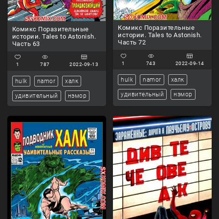
Комикс Поразительные
Комикс Поразительные
истории. Tales to Astonish.
истории. Tales to Astonish.
Часть 72
Часть 63
1
743
2022-09-14
1
787
2022-09-13
hulk
namor
халк
hulk
namor
халк
удивительный
нэмор
удивительный
нэмор