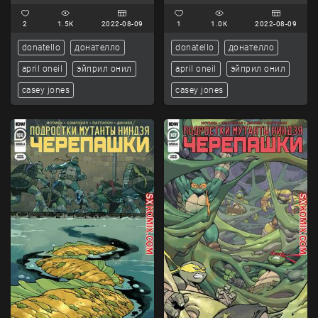
Ninja Turtles.. Часть 104.
Ninja Turtles.. Часть 105.
2
1.5K
2022-08-09
1
1.0K
2022-08-09
donatello
донателло
donatello
донателло
april oneil
эйприл онил
april oneil
эйприл онил
casey jones
casey jones