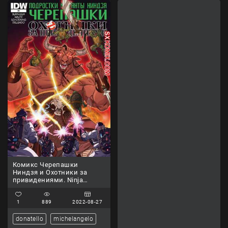
Комикс Черепашки
Ниндзя и Охотники за
привидениями. Ninja
Turtles and Ghostbusters.
Часть 4
1
889
2022-08-27
donatello
michelangelo