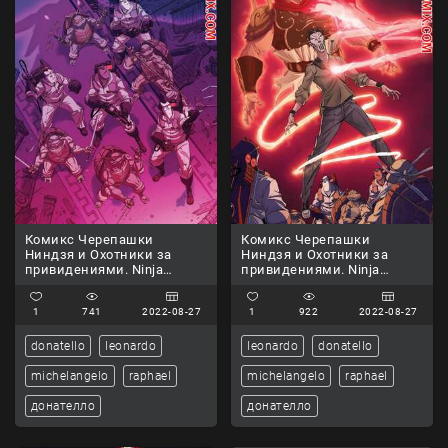
Комикс Черепашки
Комикс Черепашки
Ниндзя и Охотники за
Ниндзя и Охотники за
привидениями. Ninja
привидениями. Ninja
Turtles and Ghostbusters.
Turtles and Ghostbusters.
Часть 2
Часть 3
1
741
2022-08-27
1
922
2022-08-27
donatello
leonardo
leonardo
donatello
michelangelo
raphael
michelangelo
raphael
донателло
донателло