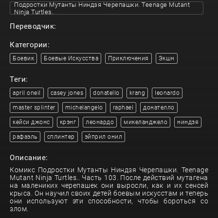
Подростки Мутанты Ниндзя Черепашки. Teenage Mutant
Ninja Turtles.
Переводчик:
Категории:
Боевик
Боевые Искусства
Приключения
Экшн
Теги:
april oneil
casey jones
donatello
krang
leonardo
master splinter
michelangelo
raphael
донателло
кейси джонс
крэнг
леонардо
микеланджело
ниндзя
рафаэль
сплинтер
эйприл онил
Описание:
Комикс Подростки Мутанты Ниндзя Черепашки. Teenage
Mutant Ninja Turtles.. Часть 103. После действий мутагена
на малениких черепашек они выросли, как и их сенсей
крыса. Он научил своих детей боевым искусстам и теперь
они используют эти способности, чтобы бороться со
злом.