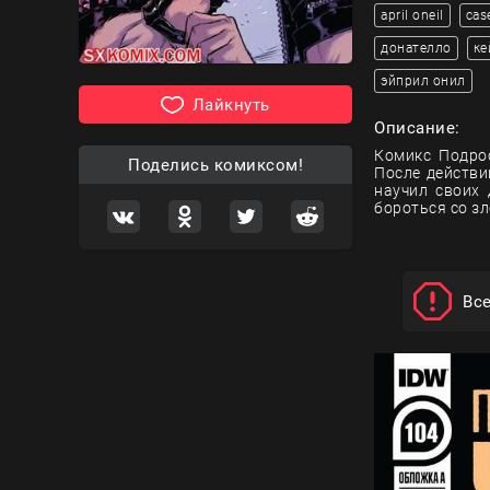
april oneil
cas
донателло
ке
эйприл онил
Лайкнуть
Описание:
Комикс Подрос
Поделись комиксом!
После действи
научил своих 
бороться со зл
Вс