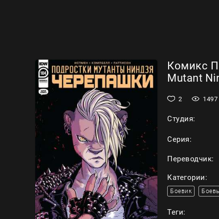
Комикс П
Mutant Nin
2
1497
Студия:
Серия:
Переводчик:
Категории:
Боевик
Боевы
Теги: