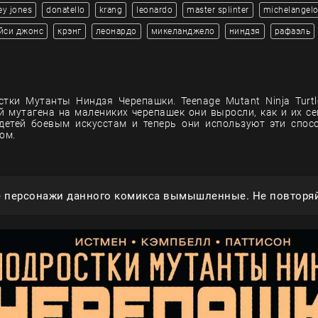
ey jones
donatello
krang
leonardo
master splinter
michelangel
йси джонс
крэнг
леонардо
микеланджело
ниндзя
рафаэль
тки Мутанты Ниндзя Черепашки. Teenage Mutant Ninja Turtle
й мутагена на малениких черепашек они выросли, как и их се
детей боевым искусстам и теперь они используют эти спос
ом.
е персонажи данного комикса вымышленные. Не повторяй