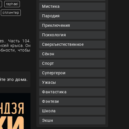
o
raphael
Мистика
сплинтер
Пародия
Приключения
Психология
s.. Часть 104.
Сверхъестественное
нсей крыса. Он
обности, чтобы
Сёнэн
Спорт
Супергерои
те это дома.
Ужасы
Фантастика
Фэнтези
Школа
Экшн