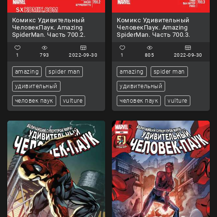
Комикс Удивительный
Комикс Удивительный
ЧеловекПаук. Amazing
ЧеловекПаук. Amazing
SpiderMan. Часть 700.2.
SpiderMan. Часть 700.3.
1
793
2022-09-30
1
805
2022-09-30
amazing
spider man
amazing
spider man
удивительный
удивительный
человек паук
vulture
человек паук
vulture