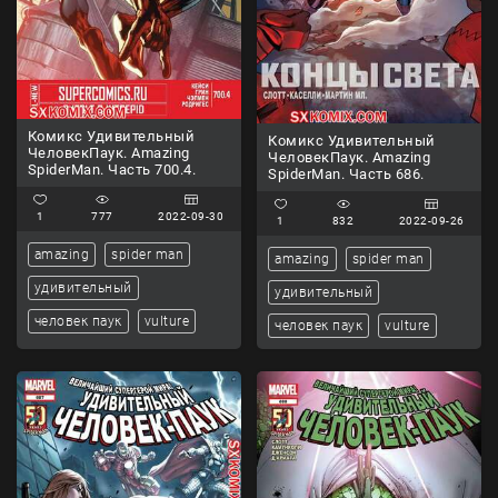
Комикс Удивительный
Комикс Удивительный
ЧеловекПаук. Amazing
ЧеловекПаук. Amazing
SpiderMan. Часть 700.4.
SpiderMan. Часть 686.
1
777
2022-09-30
1
832
2022-09-26
amazing
spider man
amazing
spider man
удивительный
удивительный
человек паук
vulture
человек паук
vulture