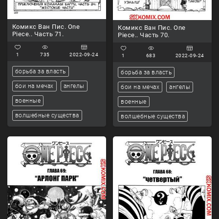
Комикс Ван Пис. One
Комикс Ван Пис. One
Piece.. Часть 71.
Piece.. Часть 70.
1
735
2022-09-24
1
683
2022-09-24
борьба за власть
борьба за власть
бои на мечах
ангелы
бои на мечах
ангелы
военные
военные
волшебные существа
волшебные существа