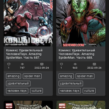
Комикс Удивительный
Комикс Удивительный
ЧеловекПаук. Amazing
ЧеловекПаук. Amazing
SpiderMan. Часть 687.
SpiderMan. Часть 688.
1
797
2022-09-26
1
943
2022-09-26
amazing
spider man
amazing
spider man
удивительный
удивительный
человек паук
vulture
человек паук
vulture