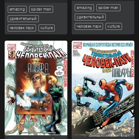
amazing
spider man
amazing
spider man
удивительный
удивительный
человек паук
vulture
человек паук
vulture