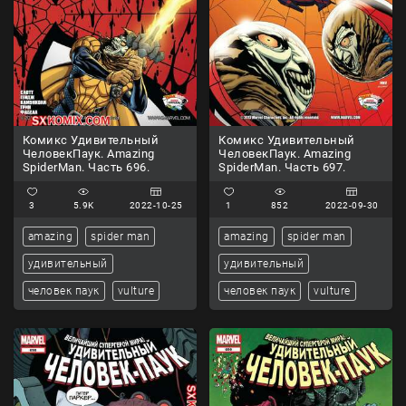
Комикс Удивительный
Комикс Удивительный
ЧеловекПаук. Amazing
ЧеловекПаук. Amazing
SpiderMan. Часть 696.
SpiderMan. Часть 697.
3
5.9K
2022-10-25
1
852
2022-09-30
amazing
spider man
amazing
spider man
удивительный
удивительный
человек паук
vulture
человек паук
vulture