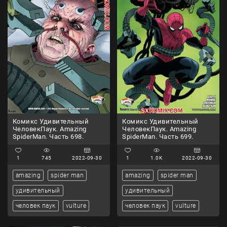
Комикс Удивительный
Комикс Удивительный
ЧеловекПаук. Amazing
ЧеловекПаук. Amazing
SpiderMan. Часть 698.
SpiderMan. Часть 699.
1
745
2022-09-30
1
1.0K
2022-09-30
amazing
spider man
amazing
spider man
удивительный
удивительный
человек паук
vulture
человек паук
vulture