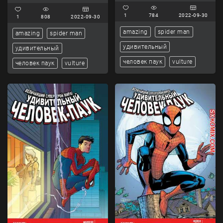
1
784
2022-09-30
1
808
2022-09-30
amazing
spider man
amazing
spider man
удивительный
удивительный
человек паук
vulture
человек паук
vulture