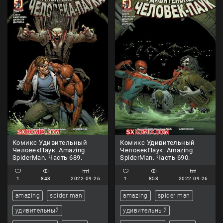
Комикс Удивительный
Комикс Удивительный
ЧеловекПаук. Amazing
ЧеловекПаук. Amazing
SpiderMan. Часть 689.
SpiderMan. Часть 690.
1
843
2022-09-26
1
853
2022-09-26
amazing
spider man
amazing
spider man
удивительный
удивительный