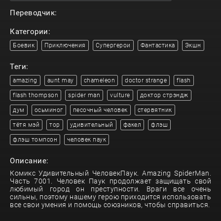
Переводчик:
Категории:
Боевик
Приключения
Супергерои
Фантастика
Экшн
Теги:
amazing
aunt may
chameleon
doctor strange
flash
flash thompson
spider man
vulture
доктор стрэндж
дум
осьминог
песочный человек
стервятник
тётя мэй
тор
удивительный
факел
флэш
флэш томпсон
человек паук
Описание:
Комикс Удивительный ЧеловекПаук. Amazing SpiderMan.
Часть 7001. Человек Паук продолжает защищать свой
любимый город он преступности. Враги все очень
сильны, поэтому нашему герою приходится использовать
все свои умения и помощь союзников, чтобы справиться.