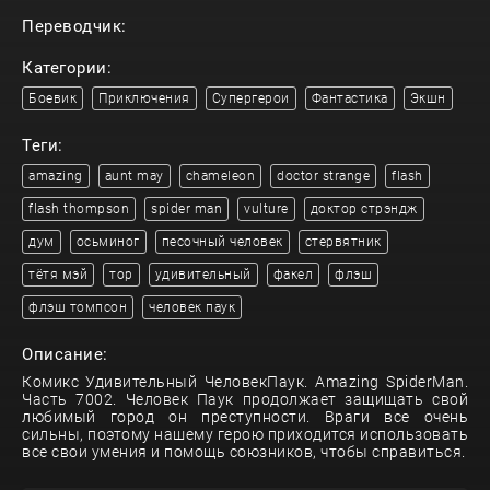
Переводчик:
Категории:
Боевик
Приключения
Супергерои
Фантастика
Экшн
Теги:
amazing
aunt may
chameleon
doctor strange
flash
flash thompson
spider man
vulture
доктор стрэндж
дум
осьминог
песочный человек
стервятник
тётя мэй
тор
удивительный
факел
флэш
флэш томпсон
человек паук
Описание:
Комикс Удивительный ЧеловекПаук. Amazing SpiderMan.
Часть 7002. Человек Паук продолжает защищать свой
любимый город он преступности. Враги все очень
сильны, поэтому нашему герою приходится использовать
все свои умения и помощь союзников, чтобы справиться.