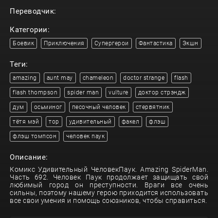
Переводчик:
Категории:
Боевик
Приключения
Супергерои
Фантастика
Экшн
Теги:
amazing
aunt may
chameleon
doctor strange
flash
flash thompson
spider man
vulture
доктор стрэндж
дум
осьминог
песочный человек
стервятник
тётя мэй
тор
удивительный
факел
флэш
флэш томпсон
человек паук
Описание:
Комикс Удивительный ЧеловекПаук. Amazing SpiderMan.
Часть 692. Человек Паук продолжает защищать свой
любимый город он преступности. Враги все очень
сильны, поэтому нашему герою приходится использовать
все свои умения и помощь союзников, чтобы справиться.