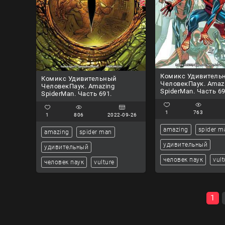
Комикс Удивитель
Комикс Удивительный
ЧеловекПаук. Amaz
ЧеловекПаук. Amazing
SpiderMan. Часть 69
SpiderMan. Часть 691.
1
763
1
806
2022-09-26
amazing
spider m
amazing
spider man
удивительный
удивительный
человек паук
vult
человек паук
vulture
1