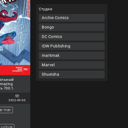
Студии
Archie Comics
Bongo
DC Comics
IDW Publishing
markmak
Marvel
Shueisha
тельный
Amazing
ь 700.1.
2022-09-30
er man
vulture