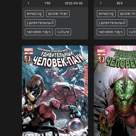
1
790
2022-09-30
1
803
amazing
spider man
amazing
spider m
удивительный
удивительный
человек паук
vulture
человек паук
vult