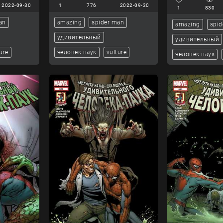
2022-09-30
1
776
2022-09-30
1
830
an
amazing
spider man
amazing
spid
удивительный
удивительный
ure
человек паук
vulture
человек паук