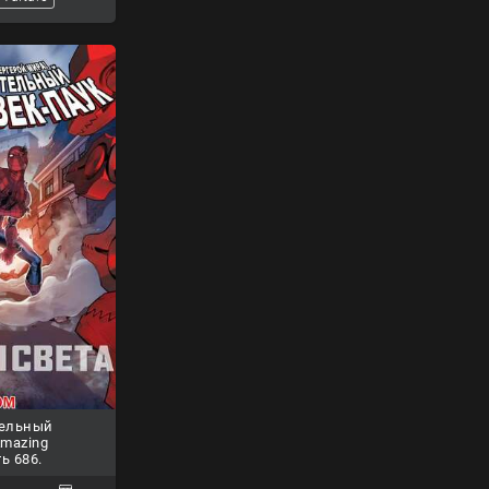
тельный
Amazing
ь 686.