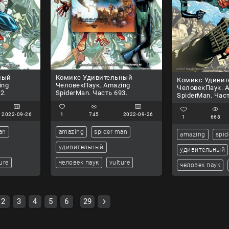
ный
Комикс Удивительный
Комикс Удиви
ing
ЧеловекПаук. Amazing
ЧеловекПаук. 
2.
SpiderMan. Часть 693.
SpiderMan. Част
2022-09-26
1
745
2022-09-26
1
668
an
amazing
spider man
amazing
spid
удивительный
удивительный
ure
человек паук
vulture
человек паук
2
3
4
5
6
29