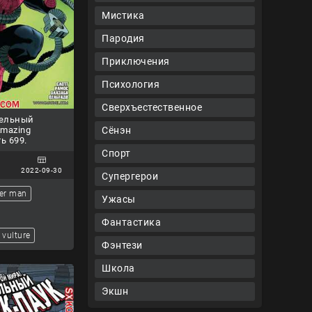
Мистика
Пародия
Приключения
Психология
Сверхъестественное
тельный
Сёнэн
Amazing
ь 699.
Спорт
2022-09-30
Супергерои
er man
Ужасы
Фантастика
vulture
Фэнтези
Школа
Экшн