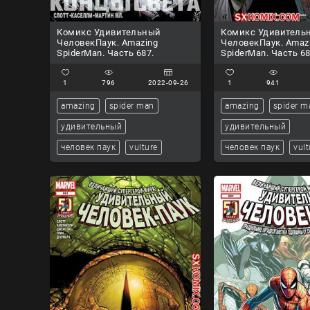
Комикс Удивительный
Комикс Удивитель
ЧеловекПаук. Amazing
ЧеловекПаук. Amaz
SpiderMan. Часть 687.
SpiderMan. Часть 68
1
796
2022-09-26
1
941
amazing
spider man
amazing
spider m
удивительный
удивительный
человек паук
vulture
человек паук
vult