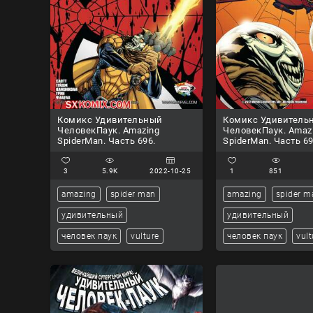
Комикс Удивительный
Комикс Удивитель
ЧеловекПаук. Amazing
ЧеловекПаук. Amaz
SpiderMan. Часть 696.
SpiderMan. Часть 69
3
5.9K
2022-10-25
1
851
amazing
spider man
amazing
spider m
удивительный
удивительный
человек паук
vulture
человек паук
vult