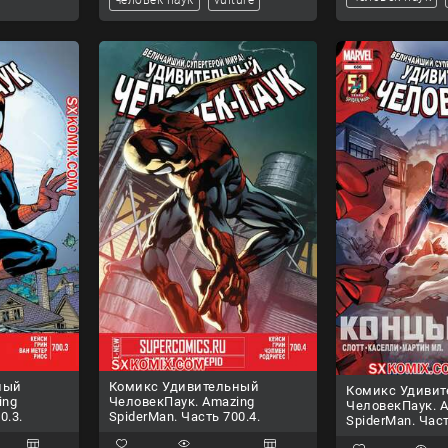
ный
Комикс Удивительный
Комикс Удиви
ing
ЧеловекПаук. Amazing
ЧеловекПаук. 
0.3.
SpiderMan. Часть 700.4.
SpiderMan. Част