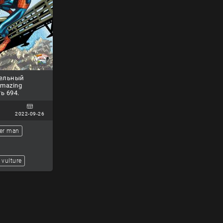
тельный
Amazing
ь 694.
2022-09-26
er man
vulture