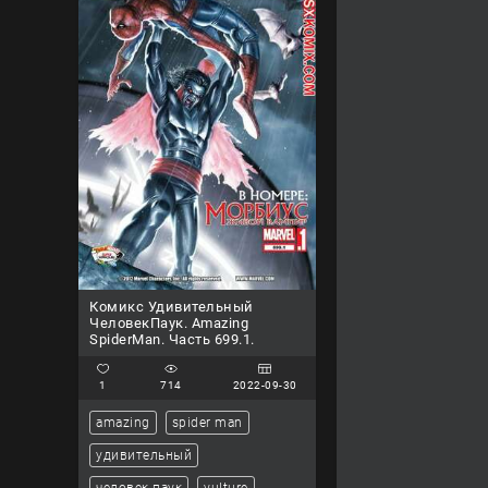
Комикс Удивительный
ЧеловекПаук. Amazing
SpiderMan. Часть 699.1.
1
714
2022-09-30
amazing
spider man
удивительный
человек паук
vulture