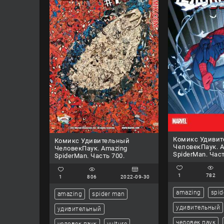
Комикс Удиви
Комикс Удивительный
ЧеловекПаук. 
ЧеловекПаук. Amazing
SpiderMan. Част
SpiderMan. Часть 700.
1
782
1
806
2022-09-30
amazing
spid
amazing
spider man
удивительный
удивительный
человек паук
человек паук
vulture