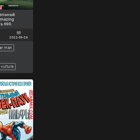
тельный
Amazing
ь 690.
2022-09-26
er man
vulture