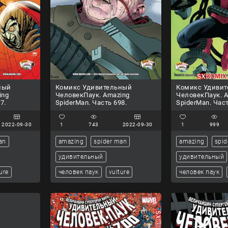
ный
Комикс Удивительный
Комикс Удиви
ing
ЧеловекПаук. Amazing
ЧеловекПаук. 
7.
SpiderMan. Часть 698.
SpiderMan. Част
2022-09-30
1
743
2022-09-30
1
999
an
amazing
spider man
amazing
spid
удивительный
удивительный
ure
человек паук
vulture
человек паук