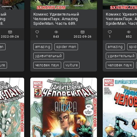
ный
Комикс Удивительный
Комикс Удиви
ing
ЧеловекПаук. Amazing
ЧеловекПаук. 
8.
SpiderMan. Часть 689.
SpiderMan. Част
2022-09-26
1
843
2022-09-26
1
852
an
amazing
spider man
amazing
spid
удивительный
удивительный
ure
человек паук
vulture
человек паук