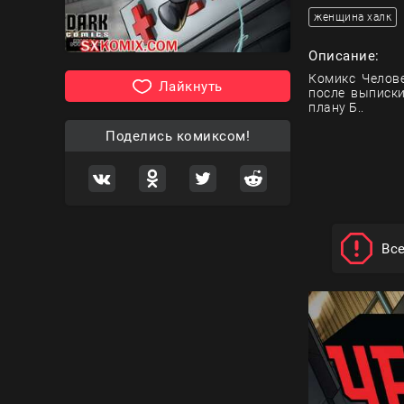
женщина халк
Описание:
Комикс Челове
Лайкнуть
после выписки
плану Б..
Поделись комиксом!
Вс