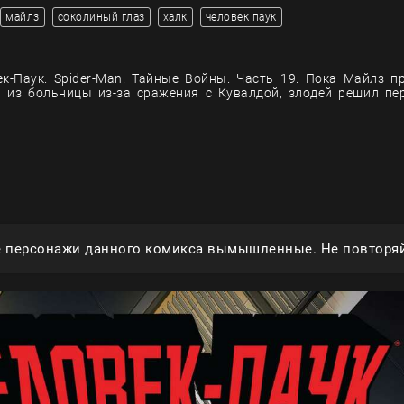
майлз
соколиный глаз
халк
человек паук
к-Паук. Spider-Man. Тайные Войны. Часть 19. Пока Майлз п
 из больницы из-за сражения с Кувалдой, злодей решил пе
е персонажи данного комикса вымышленные. Не повторяй