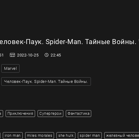
ловек-Паук. Spider-Man. Тайные Войны. 
51
2022-10-25
22:45
Marvel
Человек-Паук. Spider-Man. Тайные Войны.
а
Приключения
Супергерои
Фантастика
iron man
miles morales
she hulk
spider man
железный челове