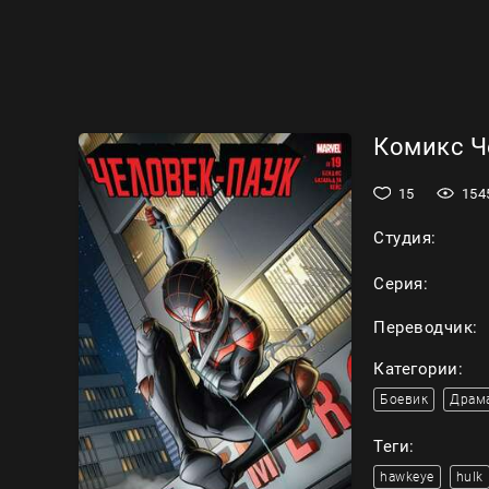
Комикс Че
15
154
Студия:
Серия:
Переводчик:
Категории:
Боевик
Драм
Теги:
hawkeye
hulk